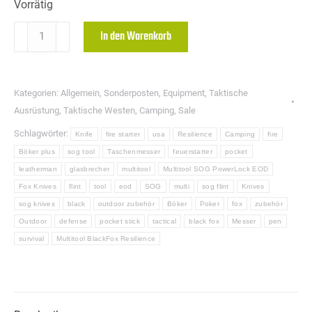
Vorrätig
SOG
In den Warenkorb
Flint
Zubehör
Outdoor
Kategorien:
Allgemein
,
Sonderposten
,
Equipment
,
Taktische
Menge
Ausrüstung
,
Taktische Westen
,
Camping
,
Sale
Schlagwörter:
Knife
fire starter
usa
Resilience
Camping
fire
Böker plus
sog tool
Taschenmesser
feuerstarter
pocket
leatherman
glasbrecher
multitool
Multitool SOG PowerLock EOD
Fox Knives
flint
tool
eod
SOG
multi
sog flint
Knives
sog knives
black
outdoor zubehör
Böker
Poker
fox
zubehör
Outdoor
defense
pocket stick
tactical
black fox
Messer
pen
survival
Multitool BlackFox Resilience