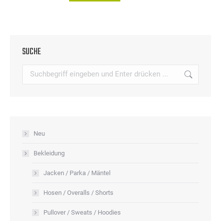
Produkt
weist
mehrere
Varianten
SUCHE
auf.
Search:
Die
Optionen
können
auf
der
Neu
Produktseite
Bekleidung
gewählt
werden
Jacken / Parka / Mäntel
Hosen / Overalls / Shorts
Pullover / Sweats / Hoodies