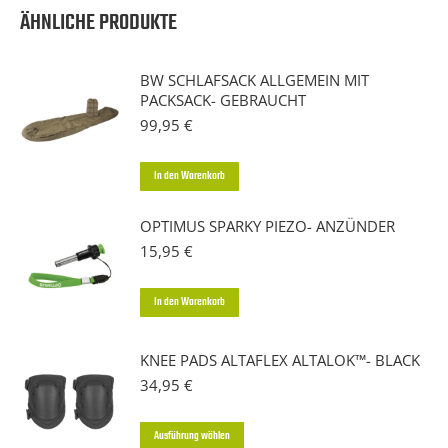
ÄHNLICHE PRODUKTE
BW SCHLAFSACK ALLGEMEIN MIT
PACKSACK- GEBRAUCHT
99,95
€
In den Warenkorb
OPTIMUS SPARKY PIEZO- ANZÜNDER
15,95
€
In den Warenkorb
KNEE PADS ALTAFLEX ALTALOK™- BLACK
34,95
€
Dieses
Ausführung wählen