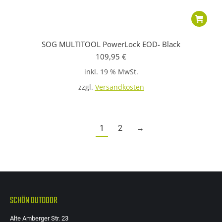
SOG MULTITOOL PowerLock EOD- Black
109,95
€
inkl. 19 % MwSt.
zzgl.
Versandkosten
1
2
→
SCHÖN OUTDOOR
Alte Amberger Str. 23