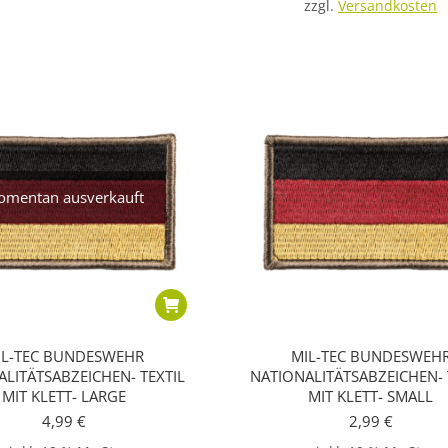
zzgl.
Versandkosten
mentan ausverkauft
IL-TEC BUNDESWEHR
MIL-TEC BUNDESWEH
LITÄTSABZEICHEN- TEXTIL
NATIONALITÄTSABZEICHEN- 
MIT KLETT- LARGE
MIT KLETT- SMALL
4,99
€
2,99
€