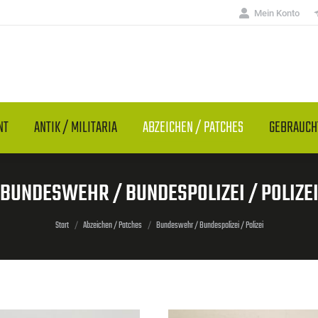
Mein Konto
NT
ANTIK / MILITARIA
ABZEICHEN / PATCHES
GEBRAUC
BUNDESWEHR / BUNDESPOLIZEI / POLIZE
Sie befinden sich hier:
Start
Abzeichen / Patches
Bundeswehr / Bundespolizei / Polizei