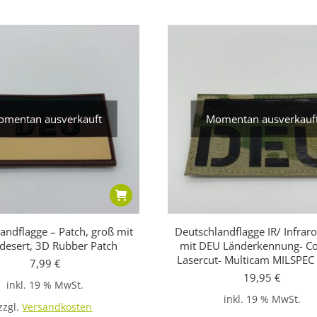
mentan ausverkauft
Momentan ausverkauf
andflagge – Patch, groß mit
Deutschlandflagge IR/ Infraro
desert, 3D Rubber Patch
mit DEU Länderkennung- C
Lasercut- Multicam MILSPEC 
7,99
€
19,95
€
inkl. 19 % MwSt.
inkl. 19 % MwSt.
zzgl.
Versandkosten