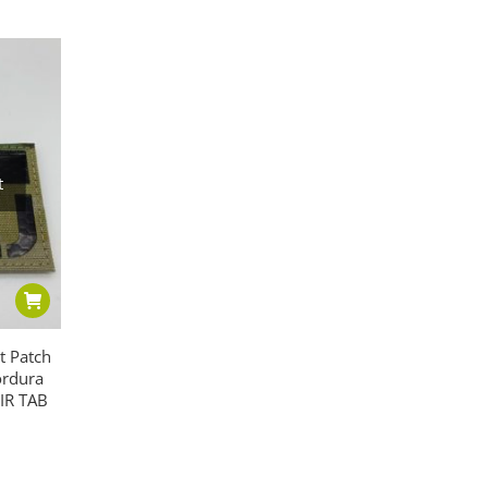
t
t Patch
ordura
IR TAB