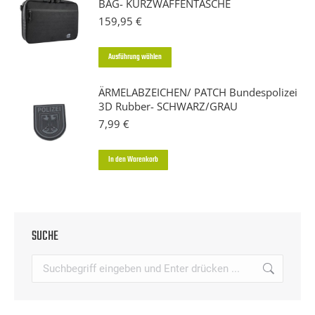
BAG- KURZWAFFENTASCHE
mehrere
159,95
€
Varianten
auf.
Dieses
Ausführung wählen
Die
Produkt
Optionen
ÄRMELABZEICHEN/ PATCH Bundespolizei
weist
3D Rubber- SCHWARZ/GRAU
können
mehrere
7,99
€
auf
Varianten
der
auf.
In den Warenkorb
Produktseite
Die
gewählt
Optionen
werden
können
auf
SUCHE
der
Search:
Produktseite
gewählt
werden