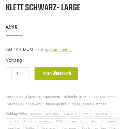
KLETT SCHWARZ- LARGE
4,99
€
inkl. 19 % MwSt.
zzgl.
Versandkosten
Vorrätig
MIL-
In den Warenkorb
TEC
PATCH
3D
Kategorien:
Allgemein
,
Equipment
,
Taktische Ausrüstung
,
Abzeichen /
FIRST
Patches
,
Bundeswehr / Bundespolizei / Polizei
,
Moral Patches
AID
Schlagwörter:
tactical
red cross
Rucksack
medic
medicine
PVC
First Aid
tccc
ausrüstung
Mil-Tec
equipment
sturm
Backpack
MIT
sanitäter
Rubber
backpacks
rotes kreuz
Patch
patches
kreuz