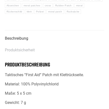
KLETT
Abzeichen
moral patches
cross
Rubber Patch
moral
SCHWARZ-
Rückenschild
klett
Polizei
moral patch
Rucksäcke
LARGE
Menge
Beschreibung
Produktsicherheit
PRODUKTBESCHREIBUNG
Taktisches “First Aid“ Patch mit Klettrückseite.
Material: 100% Polyvinylchlorid
Maße: 5 x 5 cm
Gewicht: 7 g