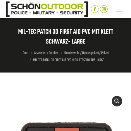
Inhalt
springen
Facebook
Instagram
page
page
opens
opens
MIL-TEC PATCH 3D FIRST AID PVC MIT KLETT
in
in
SCHWARZ- LARGE
new
new
window
window
Sie befinden sich hier:
Start
Abzeichen / Patches
Bundeswehr / Bundespolizei / Polizei
MIL-TEC PATCH 3D FIRST AID PVC MIT KLETT SCHWARZ- LARGE