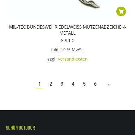
MIL-TEC BUNDESWEHR EDELWEISS MÜTZENABZEICHEN-
METALL
8,99
€
inkl. 19 % MwSt.
zzgl.
Versandkosten
1
2
3
4
5
6
→
SCHÖN OUTDOOR