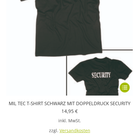
Produkts
gewählt
werden
Dieses
Produkt
MIL TEC T-SHIRT SCHWARZ MIT DOPPELDRUCK SECURITY
weist
14,95
€
mehrere
inkl. MwSt.
Variante
auf.
zzgl.
Versandkosten
Die