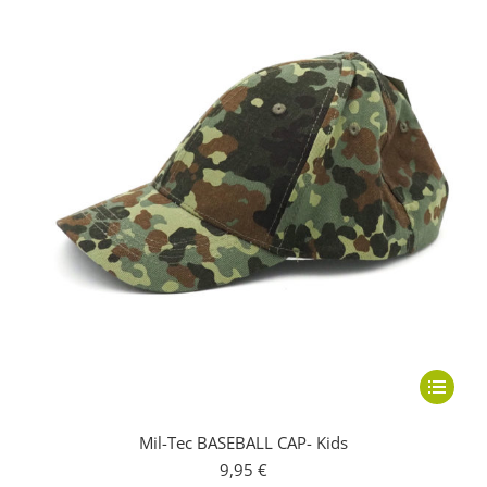
Dieses
Produkt
Mil-Tec BASEBALL CAP- Kids
weist
9,95
€
mehrere