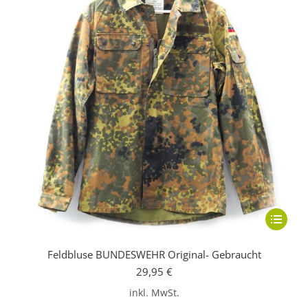
der
Produkts
gewählt
werden
Dieses
Produkt
Feldbluse BUNDESWEHR Original- Gebraucht
weist
29,95
€
mehrere
inkl. MwSt.
Variante