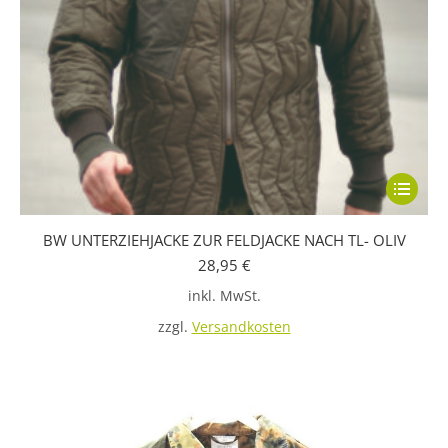
Dieses
Produkt
BW UNTERZIEHJACKE ZUR FELDJACKE NACH TL- OLIV
weist
28,95
€
mehrere
inkl. MwSt.
Variante
auf.
zzgl.
Versandkosten
Die
Optione
können
auf