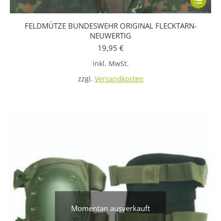
Produkt
FELDMÜTZE BUNDESWEHR ORIGINAL FLECKTARN-
weist
NEUWERTIG
mehrere
19,95
€
Variante
inkl. MwSt.
auf.
zzgl.
Versandkosten
Die
Optione
können
auf
der
Produkts
gewählt
werden
Momentan ausverkauft