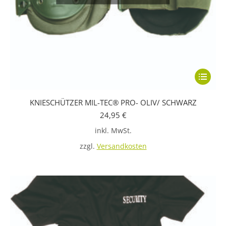
Dieses
Produkt
KNIESCHÜTZER MIL-TEC® PRO- OLIV/ SCHWARZ
weist
24,95
€
mehrere
inkl. MwSt.
Variante
auf.
zzgl.
Versandkosten
Die
Optione
können
auf
der