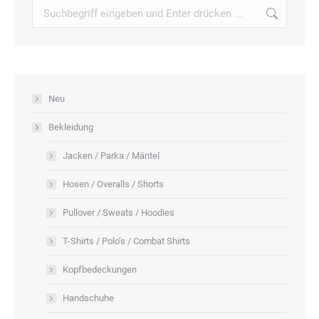
der
Search:
Die
Produktseite
Optionen
gewählt
können
werden
auf
der
Neu
Produktseite
Bekleidung
gewählt
werden
Jacken / Parka / Mäntel
Hosen / Overalls / Shorts
Pullover / Sweats / Hoodies
T-Shirts / Polo’s / Combat Shirts
Kopfbedeckungen
Handschuhe