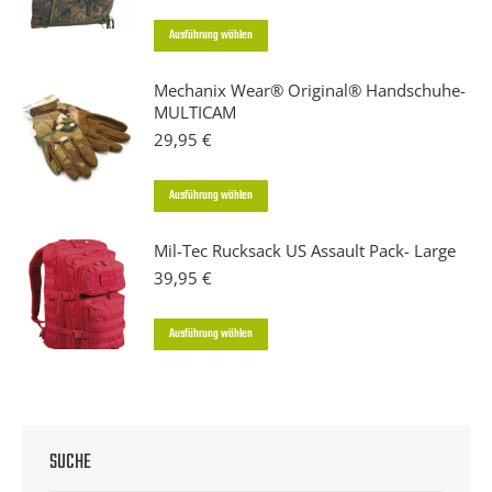
Dieses
Ausführung wählen
Produkt
Mechanix Wear® Original® Handschuhe-
weist
MULTICAM
mehrere
29,95
€
Varianten
auf.
Dieses
Ausführung wählen
Die
Produkt
Optionen
Mil-Tec Rucksack US Assault Pack- Large
weist
39,95
€
können
mehrere
auf
Varianten
Dieses
Ausführung wählen
der
auf.
Produkt
Produktseite
Die
weist
gewählt
Optionen
mehrere
werden
können
Varianten
SUCHE
auf
auf.