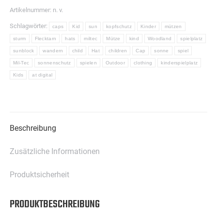
Menge
Artikelnummer:
n. v.
Schlagwörter:
caps
Kid
sun
kopfschutz
Kinder
mützen
sturm
Flecktarn
hats
miltec
Mütze
kind
Woodland
spielplatz
sunblock
wandern
child
Hat
children
Cap
sonne
spiel
Mil-Tec
sonnenschutz
spielen
Outdoor
clothing
kinderspielplatz
Kids
at digital
Beschreibung
Zusätzliche Informationen
Produktsicherheit
PRODUKTBESCHREIBUNG