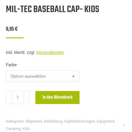
MIL-TEC BASEBALL CAP- KIDS
9,95
€
inkl. MwSt.
zzgl.
Versandkosten
Farbe
Mil-
In den Warenkorb
Tec
BASEBALL
CAP-
Kategorien:
Allgemein
,
Bekleidung
,
Kopfbedeckungen
,
Equipment
,
Kids
Camping
,
Kids