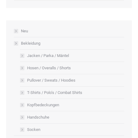
Optionen
können
auf
Neu
der
Produktseite
Bekleidung
gewählt
Jacken / Parka / Mäntel
werden
Hosen / Overalls / Shorts
Pullover / Sweats / Hoodies
T-Shirts / Polo’s / Combat Shirts
Kopfbedeckungen
Handschuhe
Socken