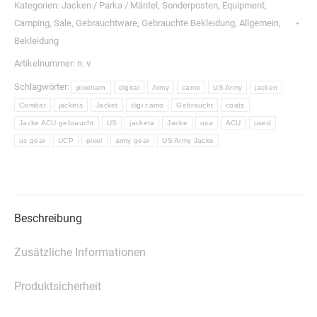
ACU
Kategorien:
Jacken / Parka / Mäntel
,
Sonderposten
,
Equipment
,
Pixeltarn-
Camping
,
Sale
,
Gebrauchtware
,
Gebrauchte Bekleidung
,
Allgemein
,
Gebraucht
Bekleidung
Menge
Artikelnummer:
n. v.
Schlagwörter:
pixeltarn
digital
Army
camo
US Army
jacken
Combat
jackets
Jacket
digi camo
Gebraucht
coats
Jacke ACU gebraucht
US
jacketa
Jacke
usa
ACU
used
us gear
UCP
pixel
army gear
US Army Jacke
Beschreibung
Zusätzliche Informationen
Produktsicherheit