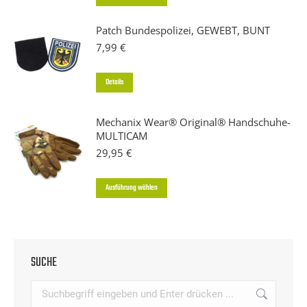
Produkt
Patch Bundespolizei, GEWEBT, BUNT
weist
7,99
€
mehrere
Varianten
Details
auf.
Die
Mechanix Wear® Original® Handschuhe-
Optionen
MULTICAM
können
29,95
€
auf
der
Dieses
Ausführung wählen
Produktseite
Produkt
gewählt
weist
werden
mehrere
SUCHE
Varianten
auf.
Search:
Die