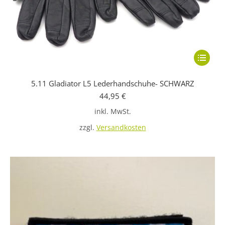
Dieses
Produkt
5.11 Gladiator L5 Lederhandschuhe- SCHWARZ
weist
44,95
€
mehrere
inkl. MwSt.
Variante
auf.
zzgl.
Versandkosten
Die
Optione
können
auf
der
Produkts
gewählt