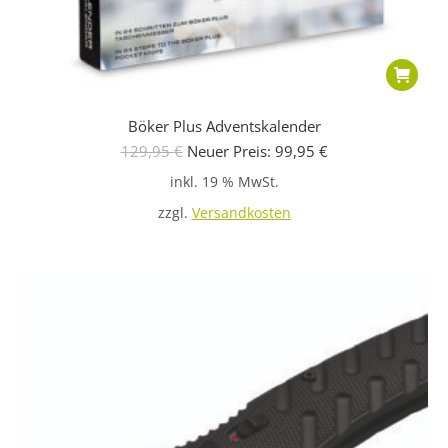
Böker Plus Adventskalender
Ursprünglicher
Aktueller
129,95
€
Neuer Preis:
99,95
€
Preis
Preis
inkl. 19 % MwSt.
war:
ist:
129,95 €
99,95 €.
zzgl.
Versandkosten