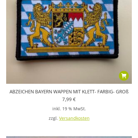
werden
ABZEICHEN BAYERN WAPPEN MIT KLETT- FARBIG- GROß
7,99
€
inkl. 19 % MwSt.
zzgl.
Versandkosten