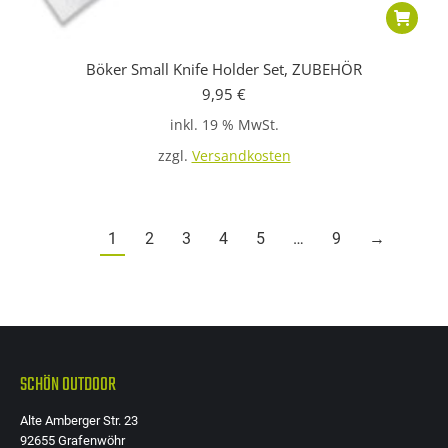
Böker Small Knife Holder Set, ZUBEHÖR
9,95
€
inkl. 19 % MwSt.
zzgl.
Versandkosten
1
2
3
4
5
…
9
→
SCHÖN OUTDOOR
Alte Amberger Str. 23
92655 Grafenwöhr