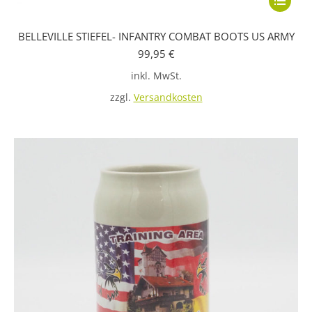
Produkt
BELLEVILLE STIEFEL- INFANTRY COMBAT BOOTS US ARMY
weist
99,95
€
mehrere
inkl. MwSt.
Variante
auf.
zzgl.
Versandkosten
Die
Optione
können
auf
der
Produkts
gewählt
werden