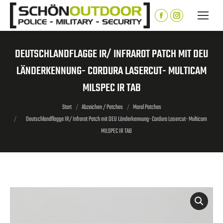
Inhalt
springen
Facebook
Instagram
page
page
opens
opens
DEUTSCHLANDFLAGGE IR/ INFRAROT PATCH MIT DEU
in
in
LÄNDERKENNUNG- CORDURA LASERCUT- MULTICAM
new
new
MILSPEC IR TAB
window
window
Sie befinden sich hier:
Start
Abzeichen / Patches
Moral Patches
Deutschlandflagge IR/ Infrarot Patch mit DEU Länderkennung- Cordura Lasercut- Multicam
MILSPEC IR TAB