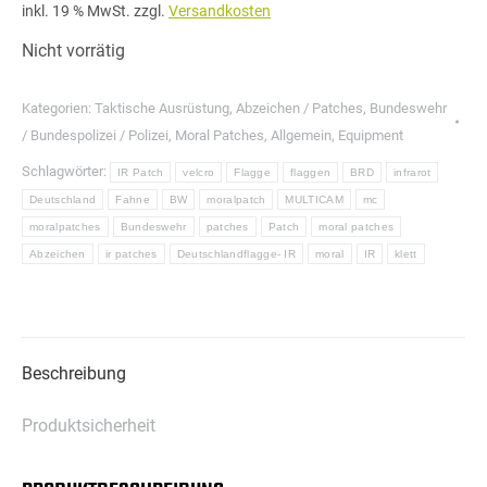
inkl. 19 % MwSt.
zzgl.
Versandkosten
Nicht vorrätig
Kategorien:
Taktische Ausrüstung
,
Abzeichen / Patches
,
Bundeswehr
/ Bundespolizei / Polizei
,
Moral Patches
,
Allgemein
,
Equipment
Schlagwörter:
IR Patch
velcro
Flagge
flaggen
BRD
infrarot
Deutschland
Fahne
BW
moralpatch
MULTICAM
mc
moralpatches
Bundeswehr
patches
Patch
moral patches
Abzeichen
ir patches
Deutschlandflagge- IR
moral
IR
klett
Beschreibung
Produktsicherheit