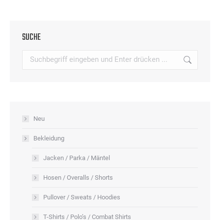
gewählt
Optionen
weist
werden
können
mehrere
auf
SUCHE
Varianten
der
auf.
Search:
Produktseite
Die
gewählt
Optionen
werden
können
auf
Neu
der
Produktseite
Bekleidung
gewählt
Jacken / Parka / Mäntel
werden
Hosen / Overalls / Shorts
Pullover / Sweats / Hoodies
T-Shirts / Polo’s / Combat Shirts