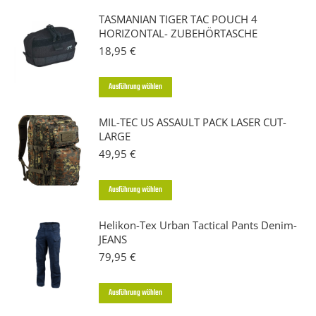
TASMANIAN TIGER TAC POUCH 4
HORIZONTAL- ZUBEHÖRTASCHE
18,95
€
Dieses
Ausführung wählen
Produkt
MIL-TEC US ASSAULT PACK LASER CUT-
weist
LARGE
mehrere
49,95
€
Varianten
auf.
Dieses
Ausführung wählen
Die
Produkt
Optionen
Helikon-Tex Urban Tactical Pants Denim-
weist
JEANS
können
mehrere
79,95
€
auf
Varianten
der
auf.
Dieses
Ausführung wählen
Produktseite
Die
Produkt