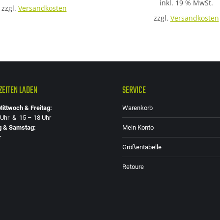
inkl. 19 % MwSt.
zzgl.
Versandkosten
zzgl.
Versandkosten
EITEN LADEN
SERVICE
ittwoch & Freitag:
Warenkorb
 Uhr & 15 – 18 Uhr
g & Samstag:
Mein Konto
r
Größentabelle
Retoure