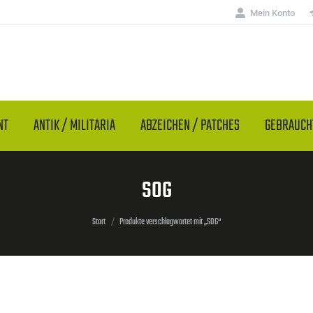
Mein Konto
NT
ANTIK / MILITARIA
ABZEICHEN / PATCHES
GEBRAUC
SOG
Sie befinden sich hier:
Start
Produkte verschlagwortet mit „SOG“