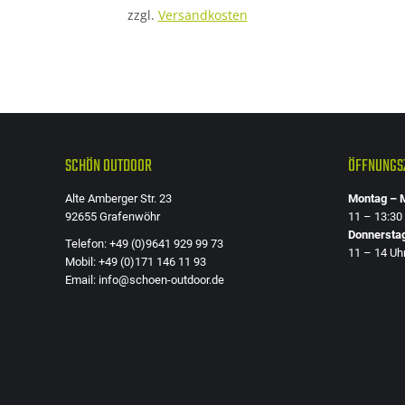
zzgl.
Versandkosten
SCHÖN OUTDOOR
ÖFFNUNGSZ
Alte Amberger Str. 23
Montag – M
92655 Grafenwöhr
11 – 13:30
Donnersta
Telefon: +49 (0)9641 929 99 73
11 – 14 Uh
Mobil: +49 (0)171 146 11 93
Email: info@schoen-outdoor.de