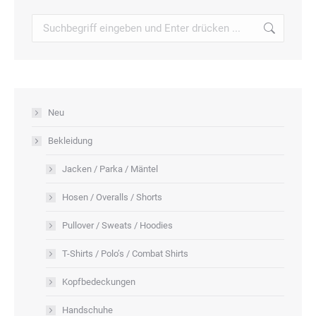
der
auf.
Search:
Produktseite
Die
gewählt
Optionen
werden
können
auf
Neu
der
Produktseite
Bekleidung
gewählt
Jacken / Parka / Mäntel
werden
Hosen / Overalls / Shorts
Pullover / Sweats / Hoodies
T-Shirts / Polo’s / Combat Shirts
Kopfbedeckungen
Handschuhe