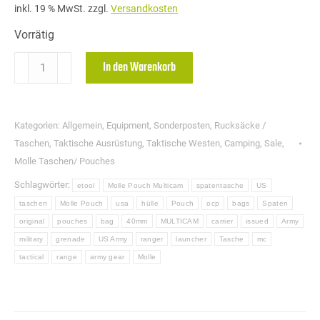
inkl. 19 % MwSt.
zzgl.
Versandkosten
Vorrätig
US
In den Warenkorb
ARMY
Molle
II
Kategorien:
Allgemein
,
Equipment
,
Sonderposten
,
Rucksäcke /
Pouch
Taschen
,
Taktische Ausrüstung
,
Taktische Westen
,
Camping
,
Sale
,
ENTRENCHING
Molle Taschen/ Pouches
TOOL
Schlagwörter:
etool
Molle Pouch Multicam
spatentasche
US
CARRIER-
taschen
Molle Pouch
usa
hülle
Pouch
ocp
bags
Spaten
SPATENTASCHE
original
pouches
bag
40mm
MULTICAM
carrier
issued
Army
MULTICAM/OCP
military
grenade
US Army
ranger
launcher
Tasche
mc
tactical
range
army gear
Molle
Menge