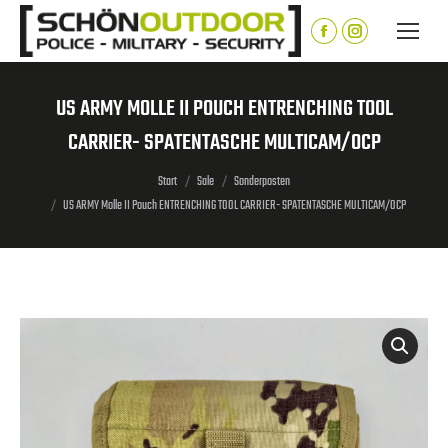
Inhalt
springen
Facebook
Instagram
page
page
opens
opens
US ARMY MOLLE II POUCH ENTRENCHING TOOL
in
in
CARRIER- SPATENTASCHE MULTICAM/OCP
new
new
window
window
Sie befinden sich hier:
Start
Sale
Sonderposten
US ARMY Molle II Pouch ENTRENCHING TOOL CARRIER- SPATENTASCHE MULTICAM/OCP