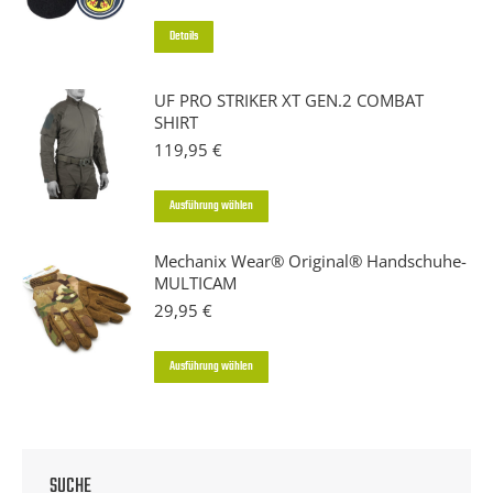
Details
UF PRO STRIKER XT GEN.2 COMBAT
SHIRT
119,95
€
Dieses
Ausführung wählen
Produkt
Mechanix Wear® Original® Handschuhe-
weist
MULTICAM
mehrere
29,95
€
Varianten
auf.
Dieses
Ausführung wählen
Die
Produkt
Optionen
weist
können
mehrere
auf
SUCHE
Varianten