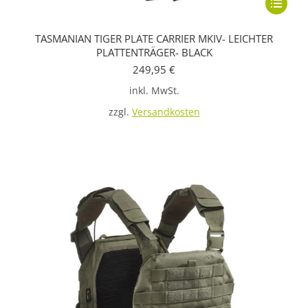
Dieses
Produkt
TASMANIAN TIGER PLATE CARRIER MKIV- LEICHTER
weist
PLATTENTRÄGER- BLACK
mehrere
249,95
€
Variante
inkl. MwSt.
auf.
zzgl.
Versandkosten
Die
Optione
können
auf
der
Produkts
gewählt
werden