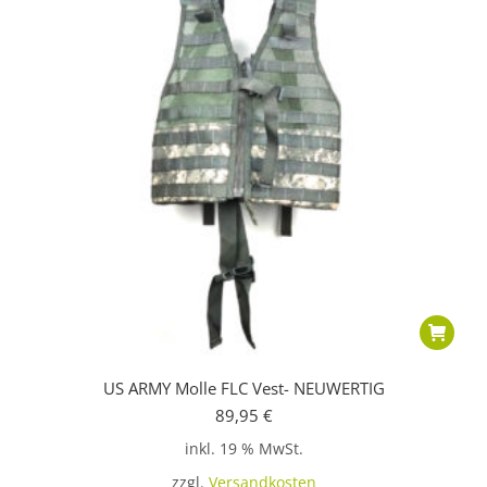
Produkts
gewählt
werden
US ARMY Molle FLC Vest- NEUWERTIG
89,95
€
inkl. 19 % MwSt.
zzgl.
Versandkosten