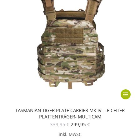
Dieses
Produkt
TASMANIAN TIGER PLATE CARRIER MK IV- LEICHTER
weist
PLATTENTRÄGER- MULTICAM
mehrere
Ursprünglicher
Aktueller
339,95
€
299,95
€
Variante
Preis
Preis
inkl. MwSt.
war:
ist:
auf.