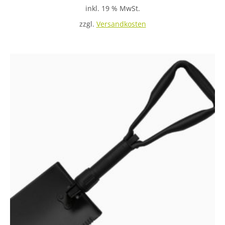
3.00
inkl. 19 % MwSt.
von 5
zzgl.
Versandkosten