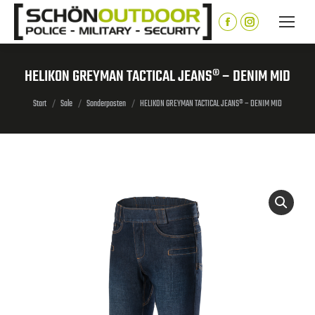
Inhalt
springen
Facebook
Instagram
page
page
opens
opens
HELIKON GREYMAN TACTICAL JEANS® – DENIM MID
in
in
Sie befinden sich hier:
new
new
Start
Sale
Sonderposten
HELIKON GREYMAN TACTICAL JEANS® – DENIM MID
window
window