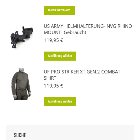
In den Warenkorb
US ARMY HELMHALTERUNG- NVG RHINO
MOUNT- Gebraucht
119,95
€
Dieses
Ausführung wählen
Produkt
UF PRO STRIKER XT GEN.2 COMBAT
weist
SHIRT
mehrere
119,95
€
Varianten
auf.
Dieses
Ausführung wählen
Die
Produkt
Optionen
weist
können
mehrere
auf
SUCHE
Varianten