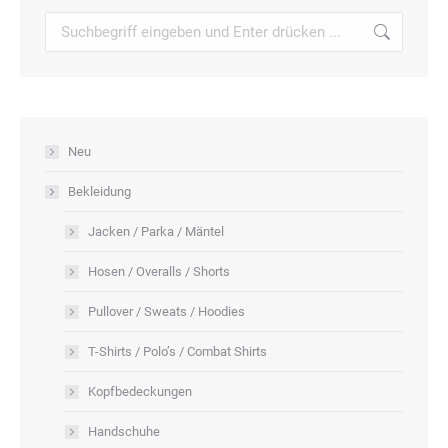
der
auf.
Search:
Produktseite
Die
gewählt
Optionen
werden
können
auf
Neu
der
Produktseite
Bekleidung
gewählt
Jacken / Parka / Mäntel
werden
Hosen / Overalls / Shorts
Pullover / Sweats / Hoodies
T-Shirts / Polo’s / Combat Shirts
Kopfbedeckungen
Handschuhe