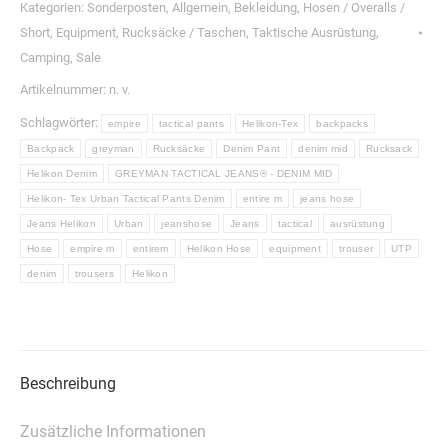
JEANS®
Kategorien:
Sonderposten
,
Allgemein
,
Bekleidung
,
Hosen / Overalls /
-
Short
,
Equipment
,
Rucksäcke / Taschen
,
Taktische Ausrüstung
,
DENIM
Camping
,
Sale
MID
Artikelnummer:
n. v.
Menge
Schlagwörter:
empire
tactical pants
Helikon-Tex
backpacks
Backpack
greyman
Rucksäcke
Denim Pant
denim mid
Rucksack
Helikon Denim
GREYMAN TACTICAL JEANS® - DENIM MID
Helikon- Tex Urban Tactical Pants Denim
entire m
jeans hose
Jeans Helikon
Urban
jeanshose
Jeans
tactical
ausrüstung
Hose
empire m
entirem
Helikon Hose
equipment
trouser
UTP
denim
trousers
Helikon
Beschreibung
Zusätzliche Informationen