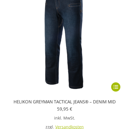
Dieses
Produkt
HELIKON GREYMAN TACTICAL JEANS® – DENIM MID
weist
59,95
€
mehrere
inkl. MwSt.
Variante
auf.
zzgl.
Versandkosten