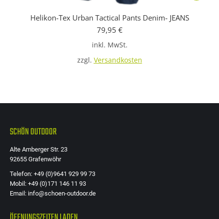
Produkt
Helikon-Tex Urban Tactical Pants Denim- JEANS
weist
79,95
€
mehrere
inkl. MwSt.
Variante
auf.
zzgl.
Versandkosten
Die
Optione
können
auf
der
SCHÖN OUTDOOR
Produkts
Alte Amberger Str. 23
gewählt
92655 Grafenwöhr
werden
Telefon: +49 (0)9641 929 99 73
Mobil: +49 (0)171 146 11 93
Email: info@schoen-outdoor.de
ÖFFNUNGSZEITEN LADEN