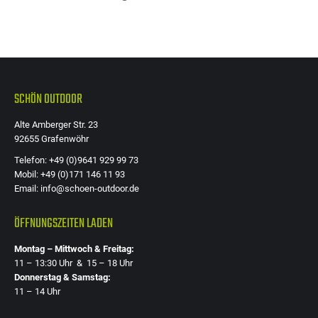
Die
Optione
können
auf
der
SCHÖN OUTDOOR
Produkts
Alte Amberger Str. 23
gewählt
92655 Grafenwöhr
werden
Telefon: +49 (0)9641 929 99 73
Mobil: +49 (0)171 146 11 93
Email: info@schoen-outdoor.de
ÖFFNUNGSZEITEN LADEN
Montag – Mittwoch & Freitag:
11 – 13:30 Uhr & 15 – 18 Uhr
Donnerstag & Samstag:
11 – 14 Uhr