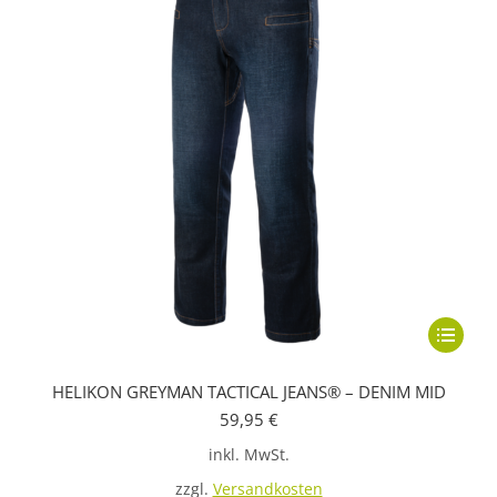
Dieses
Produkt
HELIKON GREYMAN TACTICAL JEANS® – DENIM MID
weist
59,95
€
mehrere
inkl. MwSt.
Variante
auf.
zzgl.
Versandkosten