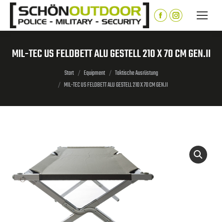
Inhalt
springen
Facebook
Instagram
page
page
opens
opens
MIL-TEC US FELDBETT ALU GESTELL 210 X 70 CM GEN.II
in
in
Sie befinden sich hier:
new
new
Start
Equipment
Taktische Ausrüstung
MIL-TEC US FELDBETT ALU GESTELL 210 X 70 CM GEN.II
window
window