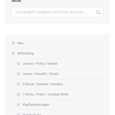
SUCHE
Varianten
der
auf.
Search:
Produktseite
Die
gewählt
Optionen
werden
können
auf
Neu
der
Produktseite
Bekleidung
gewählt
Jacken / Parka / Mäntel
werden
Hosen / Overalls / Shorts
Pullover / Sweats / Hoodies
T-Shirts / Polo’s / Combat Shirts
Kopfbedeckungen
Handschuhe