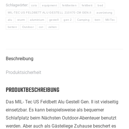
Schlagwörter:
cots
equipment
feldbetten
feldbett
bed
MIL-TEC US FELDBETT ALU GESTELL 210X70 CM GEN.II
ausrüstung
alu
sturm
aluminium
gestell
gen 2
Camping
bett
Mil-Tec
betten
Outdoor
cot
zelten
Beschreibung
Produktsicherheit
PRODUKTBESCHREIBUNG
Das MIL- Tec US Feldbett Alu Gestell Gen. II ist vielseitig
einsetzbar. Es kann beispielsweise als bequemer
Schlafplatz beim Nächsten Outdoor-Abenteuer benutzt
werden. Aber auch als Gästeliege Zuhause beschert es