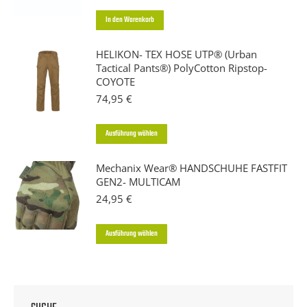
In den Warenkorb
HELIKON- TEX HOSE UTP® (Urban
Tactical Pants®) PolyCotton Ripstop-
COYOTE
74,95
€
Dieses
Ausführung wählen
Produkt
Mechanix Wear® HANDSCHUHE FASTFIT
weist
GEN2- MULTICAM
mehrere
24,95
€
Varianten
auf.
Dieses
Ausführung wählen
Die
Produkt
Optionen
weist
können
mehrere
auf