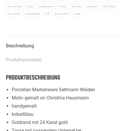
Vilseck"
souvenirs
cups
restposten
Army
becher
present
US Army
Menge
souvenir
kobaltblau
US
geschenk
gold
Beschreibung
Produktsicherheit
PRODUKTBESCHREIBUNG
Porzellan Markenware Seltmann Weiden
Motiv gemalt on Christina Hausmann
handgemalt
kobaltblau
Goldrand mit 24 Karat gold
Tasse mit passendem Untersetzer