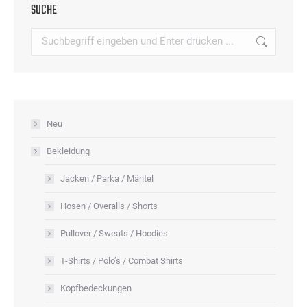
auf
SUCHE
Varianten
der
auf.
Search:
Produktseite
Die
gewählt
Optionen
werden
können
auf
Neu
der
Produktseite
Bekleidung
gewählt
Jacken / Parka / Mäntel
werden
Hosen / Overalls / Shorts
Pullover / Sweats / Hoodies
T-Shirts / Polo’s / Combat Shirts
Kopfbedeckungen