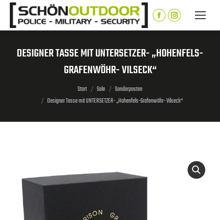
Inhalt
springen
Facebook
Instagram
page
page
opens
opens
DESIGNER TASSE MIT UNTERSETZER- „HOHENFELS-
in
in
GRAFENWÖHR- VILSECK“
new
new
window
window
Sie befinden sich hier:
Start
Sale
Sonderposten
Designer Tasse mit UNTERSETZER- „Hohenfels-Grafenwöhr- Vilseck“