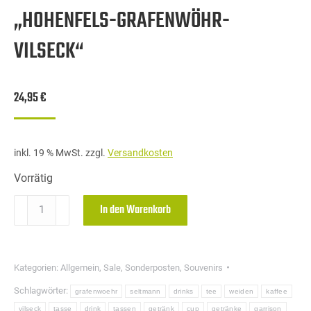
„HOHENFELS-GRAFENWÖHR-
VILSECK“
24,95
€
inkl. 19 % MwSt.
zzgl.
Versandkosten
Vorrätig
Designer
In den Warenkorb
Tasse
mit
UNTERSETZER-
Kategorien:
Allgemein
,
Sale
,
Sonderposten
,
Souvenirs
"Hohenfels-
Schlagwörter:
grafenwoehr
seltmann
drinks
tee
weiden
kaffee
Grafenwöhr-
vilseck
tasse
drink
tassen
getränk
cup
getränke
garrison