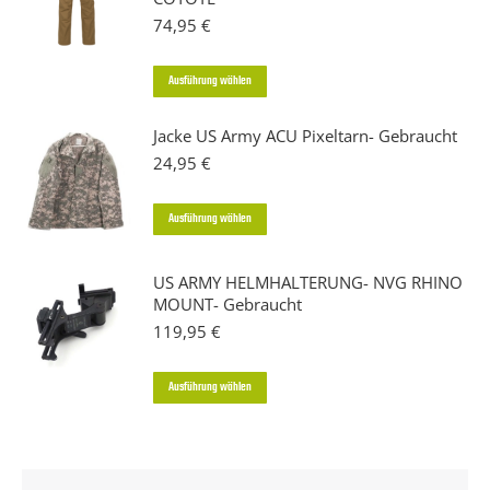
74,95
€
Dieses
Ausführung wählen
Produkt
Jacke US Army ACU Pixeltarn- Gebraucht
weist
24,95
€
mehrere
Varianten
Dieses
Ausführung wählen
auf.
Produkt
Die
weist
US ARMY HELMHALTERUNG- NVG RHINO
Optionen
MOUNT- Gebraucht
mehrere
können
119,95
€
Varianten
auf
auf.
der
Dieses
Ausführung wählen
Die
Produktseite
Produkt
Optionen
gewählt
weist
können
werden
mehrere