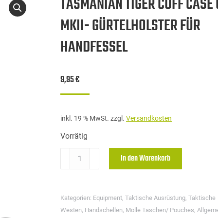
TASMANIAN TIGER CUFF CASE
MKII- GÜRTELHOLSTER FÜR
HANDFESSEL
9,95
€
inkl. 19 % MwSt.
zzgl.
Versandkosten
Vorrätig
TASMANIAN
In den Warenkorb
TIGER
CUFF
CASE
Kategorien:
Equipment
,
Taktische Ausrüstung
,
Taktische
OPEN
Westen
,
Handschellen
,
Molle Taschen/ Pouches
,
Allgem