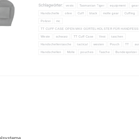
MKII-
Schlagwörter:
vests
Tasmanian Tiger
equipment
gear
GÜRTELHOLSTER
Handschelle
olive
Cuff
black
molle gear
Cuffing
FÜR
Polizei
mc
HANDFESSEL
TT CUFF CASE OPEN MKII GÜRTELHOLSTER FÜR HANDFESS
Menge
Weste
schwarz
TT Cuff Case
Vest
taschen
Handschellentasche
tactical
westen
Pouch
TT
au
Handschellen
Molle
pouches
Tasche
Bundespolizei
pelsysteme