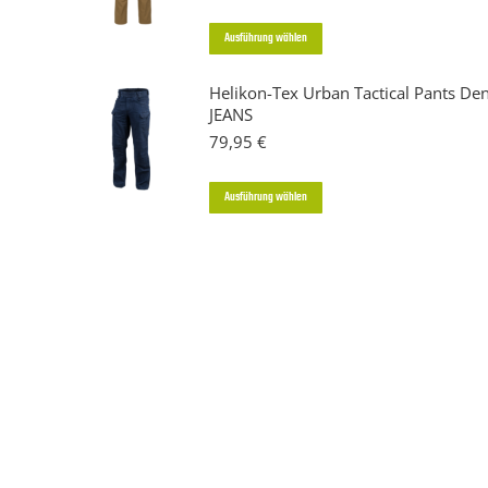
Dieses
Ausführung wählen
Produkt
Helikon-Tex Urban Tactical Pants De
weist
JEANS
mehrere
79,95
€
Varianten
auf.
Dieses
Ausführung wählen
Die
Produkt
Optionen
weist
können
mehrere
auf
Varianten
der
auf.
Produktseite
Die
gewählt
Optionen
werden
können
auf