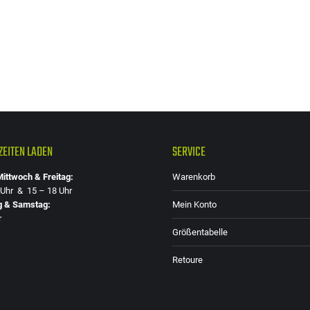
EITEN LADEN
SERVICE
ittwoch & Freitag:
Warenkorb
 Uhr & 15 – 18 Uhr
g & Samstag:
Mein Konto
r
Größentabelle
Retoure