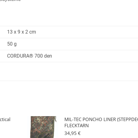
13 x 9 x 2 cm
50 g
CORDURA® 700 den
tical
MIL-TEC PONCHO LINER (STEPPDE
FLECKTARN
34,95
€