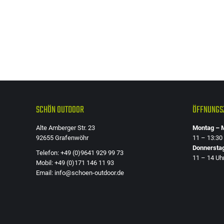
der
Produktseite
gewählt
werden
SCHÖN OUTDOOR
ÖFFNUNGSZ
Alte Amberger Str. 23
Montag – M
92655 Grafenwöhr
11 – 13:30
Donnersta
Telefon: +49 (0)9641 929 99 73
11 – 14 Uh
Mobil: +49 (0)171 146 11 93
Email: info@schoen-outdoor.de