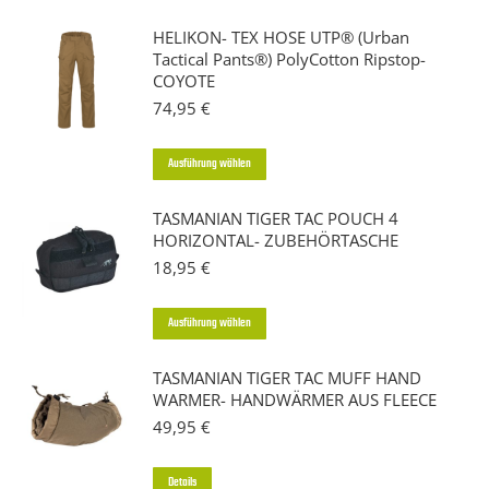
HELIKON- TEX HOSE UTP® (Urban
Tactical Pants®) PolyCotton Ripstop-
COYOTE
74,95
€
Dieses
Ausführung wählen
Produkt
TASMANIAN TIGER TAC POUCH 4
weist
HORIZONTAL- ZUBEHÖRTASCHE
mehrere
18,95
€
Varianten
auf.
Dieses
Ausführung wählen
Die
Produkt
Optionen
TASMANIAN TIGER TAC MUFF HAND
weist
WARMER- HANDWÄRMER AUS FLEECE
können
mehrere
49,95
€
auf
Varianten
der
auf.
Dieses
Details