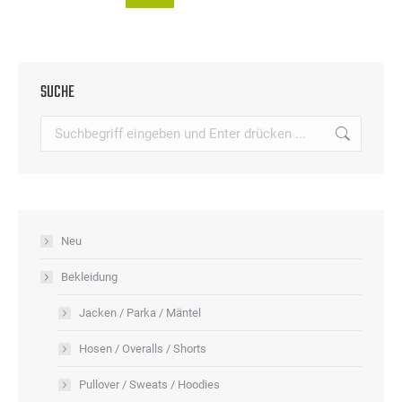
Produktseite
Die
Produkt
gewählt
Optionen
weist
werden
können
mehrere
auf
SUCHE
Varianten
der
auf.
Search:
Produktseite
Die
gewählt
Optionen
werden
können
auf
Neu
der
Produktseite
Bekleidung
gewählt
Jacken / Parka / Mäntel
werden
Hosen / Overalls / Shorts
Pullover / Sweats / Hoodies