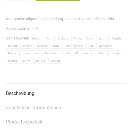
Hose
ZIP
Kategorien:
Allgemein
,
Bekleidung
,
Hosen / Overalls / Short
,
Kids
OFF-
Artikelnummer:
n. v.
KIDS
Schlagwörter:
miltec
Pant
jackets
Pants
kind
zipoff
Outdoor
Menge
zip off
Jacket
outside
Kids
kindergarten
Kid
spielplatz
Kinder
playground
Flecktarn
child
Woodland
children
Jacke
zelten
sturm
Mil-Tec
jacken
Beschreibung
Zusätzliche Informationen
Produktsicherheit