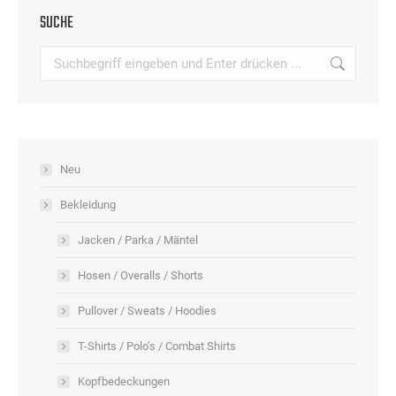
auf
SUCHE
Varianten
der
auf.
Search:
Produktseite
Die
gewählt
Optionen
werden
können
auf
Neu
der
Produktseite
Bekleidung
gewählt
Jacken / Parka / Mäntel
werden
Hosen / Overalls / Shorts
Pullover / Sweats / Hoodies
T-Shirts / Polo’s / Combat Shirts
Kopfbedeckungen