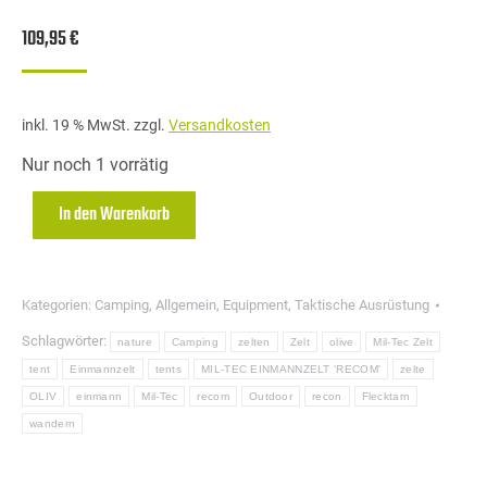
109,95
€
inkl. 19 % MwSt.
zzgl.
Versandkosten
Nur noch 1 vorrätig
In den Warenkorb
Kategorien:
Camping
,
Allgemein
,
Equipment
,
Taktische Ausrüstung
Schlagwörter:
nature
Camping
zelten
Zelt
olive
Mil-Tec Zelt
tent
Einmannzelt
tents
MIL-TEC EINMANNZELT 'RECOM'
zelte
OLIV
einmann
Mil-Tec
recom
Outdoor
recon
Flecktarn
wandern