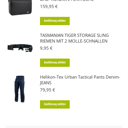
159,95
€
Dieses
Ausführung wählen
Produkt
TASMANIAN TIGER STORAGE SLING
weist
RIEMEN MIT 2 MOLLE-SCHNALLEN
mehrere
9,95
€
Varianten
auf.
Dieses
Ausführung wählen
Die
Produkt
Optionen
Helikon-Tex Urban Tactical Pants Denim-
weist
JEANS
können
mehrere
79,95
€
auf
Varianten
der
auf.
Dieses
Ausführung wählen
Produktseite
Die
Produkt
gewählt
Optionen
weist
werden
können
mehrere