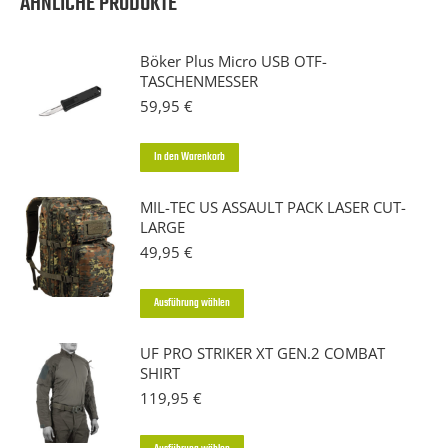
ÄHNLICHE PRODUKTE
Böker Plus Micro USB OTF-
TASCHENMESSER
59,95
€
In den Warenkorb
MIL-TEC US ASSAULT PACK LASER CUT-
LARGE
49,95
€
Dieses
Ausführung wählen
Produkt
UF PRO STRIKER XT GEN.2 COMBAT
weist
SHIRT
mehrere
119,95
€
Varianten
auf.
Dieses