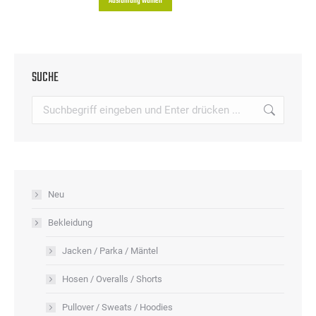
Ausführung wählen
Die
Produkt
Optionen
weist
können
mehrere
auf
SUCHE
Varianten
der
auf.
Search:
Produktseite
Die
gewählt
Optionen
werden
können
auf
Neu
der
Produktseite
Bekleidung
gewählt
Jacken / Parka / Mäntel
werden
Hosen / Overalls / Shorts
Pullover / Sweats / Hoodies