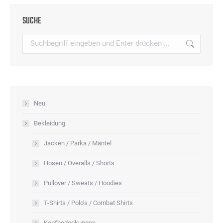
mehrere
werden
können
Varianten
SUCHE
auf
auf.
der
Search:
Die
Produktseite
Optionen
gewählt
können
werden
auf
der
Neu
Produktseite
Bekleidung
gewählt
werden
Jacken / Parka / Mäntel
Hosen / Overalls / Shorts
Pullover / Sweats / Hoodies
T-Shirts / Polo’s / Combat Shirts
Kopfbedeckungen