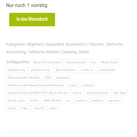
Nur noch 1 vorrätig
In den Warenkorb
Kategorien:
Allgemein
,
Equipment
,
Rucksäcke / Taschen
,
Taktische
Ausrüstung
,
Taktische Westen
,
Camping
,
Gürtel
Schlagwörter:
Waist Pack Helikon
Bundeswehr
hip
Waist Pack
Helikon-Tex
german army
Bauchtasche
entire m
waistpacks
Bauchtasche Helikon
BW
waispack
Helikon-Tex® Waist Pack® MultiCam®
pack
possum
Helikon-Tex® BANDICOOT Waist Pack®
fanny
bauchtaschen
Hip Bag
fanny pack
entire
MULTICAM
mc
entirem
Helikon
german
Army
nato
Tasche
waist