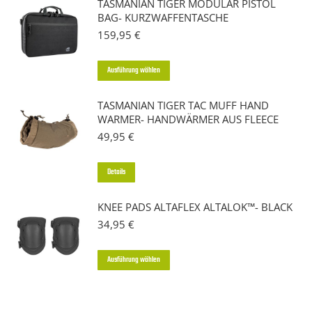
TASMANIAN TIGER MODULAR PISTOL
BAG- KURZWAFFENTASCHE
159,95
€
Dieses
Ausführung wählen
Produkt
TASMANIAN TIGER TAC MUFF HAND
weist
WARMER- HANDWÄRMER AUS FLEECE
mehrere
49,95
€
Varianten
auf.
Dieses
Details
Die
Produkt
Optionen
KNEE PADS ALTAFLEX ALTALOK™- BLACK
weist
34,95
€
können
mehrere
auf
Varianten
Dieses
Ausführung wählen
der
auf.
Produkt
Produktseite
Die
weist
gewählt
Optionen