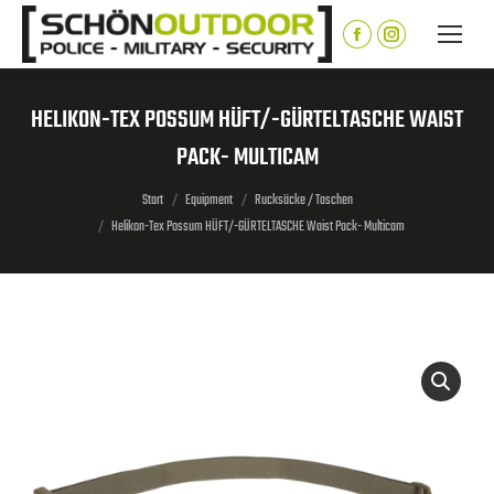
Inhalt
springen
Facebook
Instagram
page
page
opens
opens
HELIKON-TEX POSSUM HÜFT/-GÜRTELTASCHE WAIST
in
in
PACK- MULTICAM
new
new
window
window
Sie befinden sich hier:
Start
Equipment
Rucksäcke / Taschen
Helikon-Tex Possum HÜFT/-GÜRTELTASCHE Waist Pack- Multicam