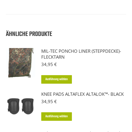
ÄHNLICHE PRODUKTE
MIL-TEC PONCHO LINER (STEPPDECKE)-
FLECKTARN
34,95
€
Dieses
Ausführung wählen
Produkt
KNEE PADS ALTAFLEX ALTALOK™- BLACK
weist
34,95
€
mehrere
Varianten
Dieses
Ausführung wählen
auf.
Produkt
Die
weist