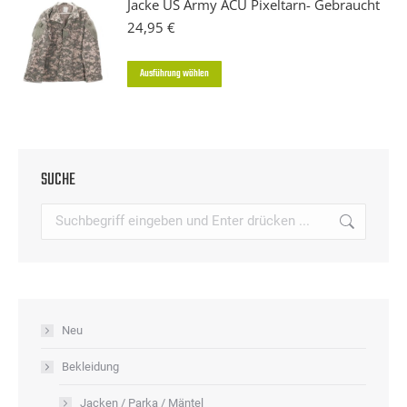
Jacke US Army ACU Pixeltarn- Gebraucht
Optionen
mehrere
24,95
€
können
Varianten
auf
Dieses
Ausführung wählen
auf.
der
Produkt
Die
Produktseite
weist
Optionen
gewählt
mehrere
können
werden
Varianten
SUCHE
auf
auf.
der
Search:
Die
Produktseite
Optionen
gewählt
können
werden
auf
der
Neu
Produktseite
Bekleidung
gewählt
werden
Jacken / Parka / Mäntel