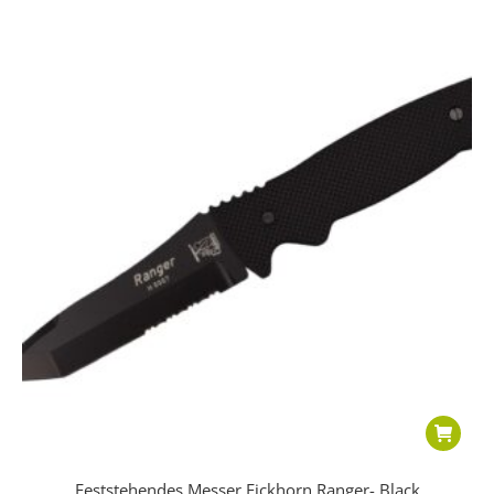
Feststehendes Messer Eickhorn Ranger- Black