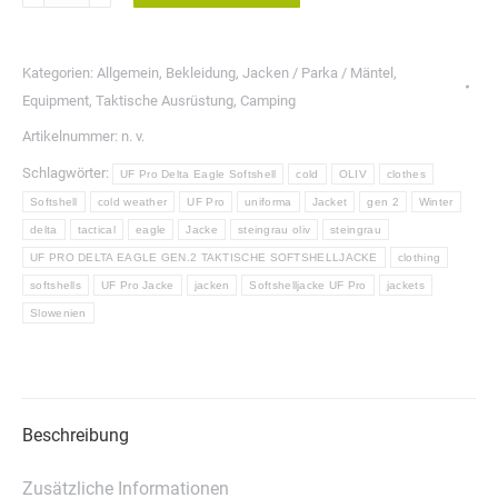
PRO
DELTA
EAGLE
Kategorien:
Allgemein
,
Bekleidung
,
Jacken / Parka / Mäntel
,
GEN.2
Equipment
,
Taktische Ausrüstung
,
Camping
TAKTISCHE
Artikelnummer:
n. v.
SOFTSHELLJACKE
Schlagwörter:
UF Pro Delta Eagle Softshell
cold
OLIV
clothes
Menge
Softshell
cold weather
UF Pro
uniforma
Jacket
gen 2
Winter
delta
tactical
eagle
Jacke
steingrau oliv
steingrau
UF PRO DELTA EAGLE GEN.2 TAKTISCHE SOFTSHELLJACKE
clothing
softshells
UF Pro Jacke
jacken
Softshelljacke UF Pro
jackets
Slowenien
Beschreibung
Zusätzliche Informationen