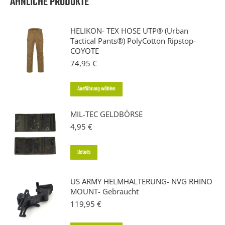
ÄHNLICHE PRODUKTE
HELIKON- TEX HOSE UTP® (Urban
Tactical Pants®) PolyCotton Ripstop-
COYOTE
74,95
€
Dieses
Ausführung wählen
Produkt
MIL-TEC GELDBÖRSE
weist
4,95
€
mehrere
Varianten
Dieses
Details
auf.
Produkt
Die
weist
US ARMY HELMHALTERUNG- NVG RHINO
Optionen
MOUNT- Gebraucht
mehrere
können
119,95
€
Varianten
auf
auf.