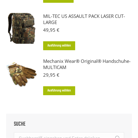
MIL-TEC US ASSAULT PACK LASER CUT-
LARGE
49,95
€
Dieses
Ausführung wählen
Produkt
Mechanix Wear® Original® Handschuhe-
weist
MULTICAM
mehrere
29,95
€
Varianten
auf.
Dieses
Ausführung wählen
Die
Produkt
Optionen
weist
können
mehrere
auf
SUCHE
Varianten
der
auf.
Search: