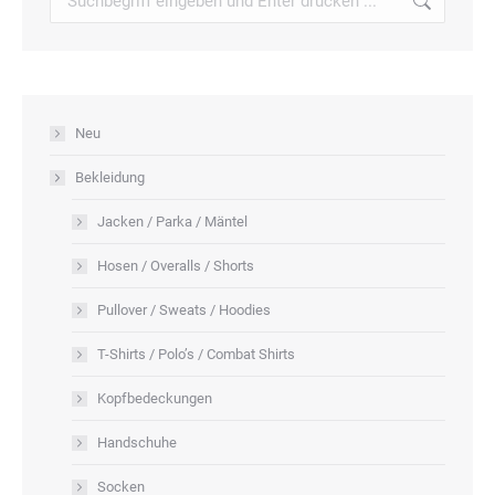
Produktseite
Die
gewählt
Optionen
werden
können
auf
Neu
der
Produktseite
Bekleidung
gewählt
Jacken / Parka / Mäntel
werden
Hosen / Overalls / Shorts
Pullover / Sweats / Hoodies
T-Shirts / Polo’s / Combat Shirts
Kopfbedeckungen
Handschuhe
Socken