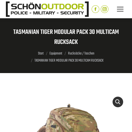
Inhalt
springen
Facebook
Instagram
page
page
opens
opens
TASMANIAN TIGER MODULAR PACK 30 MULTICAM
in
in
RUCKSACK
new
new
window
window
Sie befinden sich hier:
Start
Equipment
Rucksäcke / Taschen
TASMANIAN TIGER MODULAR PACK 30 MULTICAM RUCKSACK