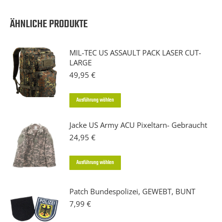
ÄHNLICHE PRODUKTE
MIL-TEC US ASSAULT PACK LASER CUT-
LARGE
49,95
€
Dieses
Ausführung wählen
Produkt
Jacke US Army ACU Pixeltarn- Gebraucht
weist
24,95
€
mehrere
Varianten
Dieses
Ausführung wählen
auf.
Produkt
Die
weist
Patch Bundespolizei, GEWEBT, BUNT
Optionen
mehrere
7,99
€
können
Varianten