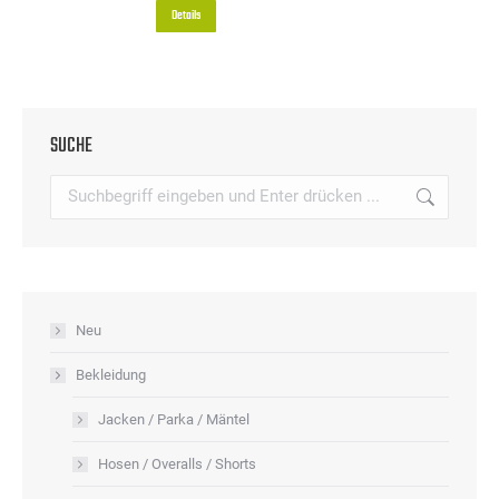
auf
Details
auf.
der
Die
Produktseite
Optionen
gewählt
können
werden
SUCHE
auf
der
Search:
Produktseite
gewählt
werden
Neu
Bekleidung
Jacken / Parka / Mäntel
Hosen / Overalls / Shorts