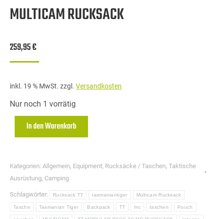
MULTICAM RUCKSACK
259,95
€
inkl. 19 % MwSt.
zzgl.
Versandkosten
Nur noch 1 vorrätig
In den Warenkorb
Kategorien:
Allgemein
,
Equipment
,
Rucksäcke / Taschen
,
Taktische
Ausrüstung
,
Camping
Schlagwörter:
Rucksack TT
tasmaniantiger
Multicam Rucksack
Tasche
Tasmanian Tiger
Backpack
TT
mc
taschen
Pouch