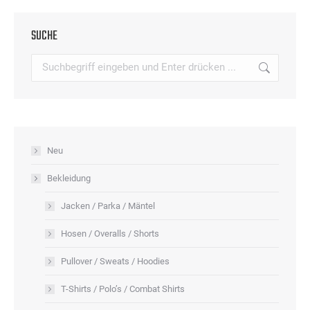
Optionen
mehrere
werden
können
Varianten
SUCHE
auf
auf.
der
Search:
Die
Produktseite
Optionen
gewählt
können
werden
auf
der
Neu
Produktseite
Bekleidung
gewählt
werden
Jacken / Parka / Mäntel
Hosen / Overalls / Shorts
Pullover / Sweats / Hoodies
T-Shirts / Polo’s / Combat Shirts