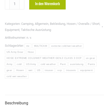
HOSE
In den Warenkorb
EXTREME
COLD/WET
WEATHER
Kategorien:
Camping
,
Allgemein
,
Bekleidung
,
Hosen / Overalls / Short
,
GEN.3
Equipment
,
Taktische Ausrüstung
CLASS
Artikelnummer:
n. v.
3-
Schlagwörter:
mc
MULTICAM
extreme cold/wet weather
MC/OCP
US Army Gear
Hose
Menge
HOSE EXTREME COLD/WET WEATHER GEN.3 CLASS 3 OCP
us gear
Army
cold
US Army
cold weather
Pant
ausrüstung
Pants
gear
Hosen
wet
US
trouser
ocp
trousers
equipment
cold wet weather
Beschreibung