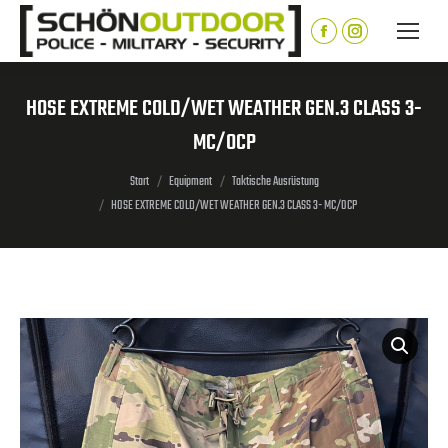
Inhalt
springen
Facebook
Instagram
page
page
opens
opens
HOSE EXTREME COLD/WET WEATHER GEN.3 CLASS 3-
in
in
MC/OCP
new
new
window
window
Sie befinden sich hier:
Start
Equipment
Taktische Ausrüstung
HOSE EXTREME COLD/WET WEATHER GEN.3 CLASS 3- MC/OCP