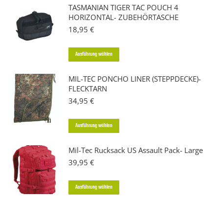
TASMANIAN TIGER TAC POUCH 4
HORIZONTAL- ZUBEHÖRTASCHE
18,95
€
Dieses
Ausführung wählen
Produkt
MIL-TEC PONCHO LINER (STEPPDECKE)-
weist
FLECKTARN
mehrere
34,95
€
Varianten
auf.
Dieses
Ausführung wählen
Die
Produkt
Optionen
Mil-Tec Rucksack US Assault Pack- Large
weist
39,95
€
können
mehrere
auf
Varianten
Dieses
Ausführung wählen
der
auf.
Produkt
Produktseite
Die
weist
gewählt