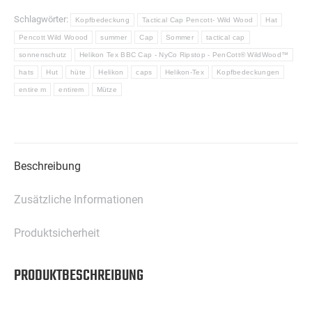
Menge
Schlagwörter:
Kopfbedeckung
Tactical Cap Pencott- Wild Wood
Hat
Pencott Wild Woood
summer
Cap
Sommer
tactical cap
sonnenschutz
Helikon Tex BBC Cap - NyCo Ripstop - PenCott® WildWood™
hats
Hut
hüte
Helikon
caps
Helikon-Tex
Kopfbedeckungen
entire m
entirem
Mütze
Beschreibung
Zusätzliche Informationen
Produktsicherheit
PRODUKTBESCHREIBUNG