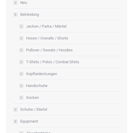
Neu
der
Produktseite
Bekleidung
gewählt
Jacken / Parka / Mäntel
werden
Hosen / Overalls / Shorts
Pullover / Sweats / Hoodies
T-Shirts / Polo’s / Combat Shirts
Kopfbedeckungen
Handschuhe
Socken
Schuhe / Stiefel
Equipment