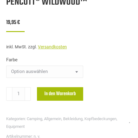
PENCOTT® WILDWOOD™
19,95
€
inkl. MwSt.
zzgl.
Versandkosten
Farbe
Helikon-
In den Warenkorb
Tex
Baseball
Cap-
Kategorien:
Camping
,
Allgemein
,
Bekleidung
,
Kopfbedeckungen
,
PenCott®
Equipment
WildWood™
Artikelnummer:
n. v.