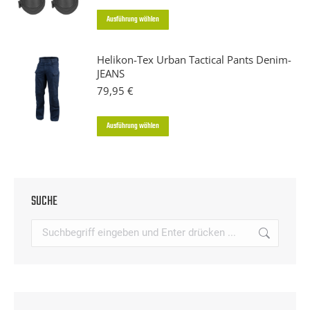
Dieses
Ausführung wählen
Produkt
weist
Helikon-Tex Urban Tactical Pants Denim-
JEANS
mehrere
79,95
€
Varianten
auf.
Dieses
Ausführung wählen
Die
Produkt
Optionen
weist
können
mehrere
auf
SUCHE
Varianten
der
auf.
Search:
Produktseite
Die
gewählt
Optionen
werden
können
auf