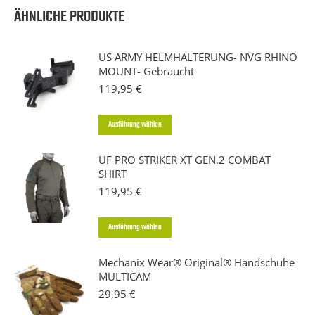
ÄHNLICHE PRODUKTE
US ARMY HELMHALTERUNG- NVG RHINO
MOUNT- Gebraucht
119,95
€
Dieses
Ausführung wählen
Produkt
UF PRO STRIKER XT GEN.2 COMBAT
weist
SHIRT
mehrere
119,95
€
Varianten
auf.
Dieses
Ausführung wählen
Die
Produkt
Optionen
Mechanix Wear® Original® Handschuhe-
weist
MULTICAM
können
mehrere
29,95
€
auf
Varianten