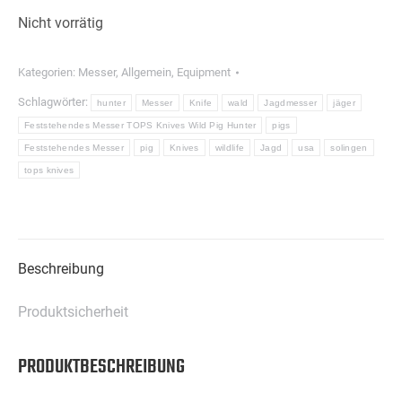
Nicht vorrätig
Kategorien:
Messer
,
Allgemein
,
Equipment
Schlagwörter:
hunter
Messer
Knife
wald
Jagdmesser
jäger
Feststehendes Messer TOPS Knives Wild Pig Hunter
pigs
Feststehendes Messer
pig
Knives
wildlife
Jagd
usa
solingen
tops knives
Beschreibung
Produktsicherheit
PRODUKTBESCHREIBUNG