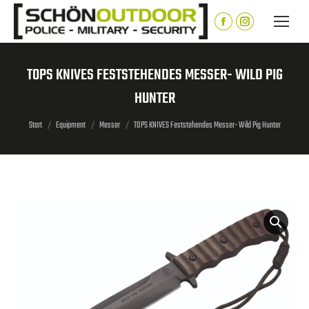
Inhalt
springen
Facebook
Instagram
page
page
opens
opens
TOPS KNIVES FESTSTEHENDES MESSER- WILD PIG
in
in
HUNTER
new
new
window
window
Sie befinden sich hier:
Start
Equipment
Messer
TOPS KNIVES Feststehendes Messer- Wild Pig Hunter