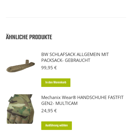
ÄHNLICHE PRODUKTE
BW SCHLAFSACK ALLGEMEIN MIT
PACKSACK- GEBRAUCHT
99,95
€
In den Warenkorb
Mechanix Wear® HANDSCHUHE FASTFIT
GEN2- MULTICAM
24,95
€
Dieses
Ausführung wählen