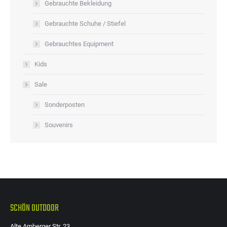
Gebrauchte Bekleidung
Gebrauchte Schuhe / Stiefel
Gebrauchtes Equipment
Kids
Sale
Sonderposten
Souvenirs
SCHÖN OUTDOOR
Alte Amberger Str. 23