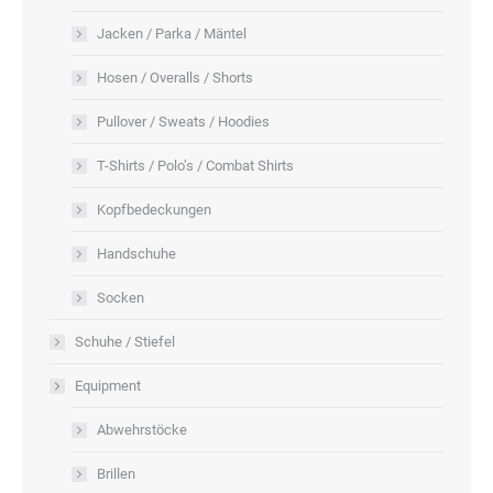
gewählt
Jacken / Parka / Mäntel
werden
Hosen / Overalls / Shorts
Pullover / Sweats / Hoodies
T-Shirts / Polo’s / Combat Shirts
Kopfbedeckungen
Handschuhe
Socken
Schuhe / Stiefel
Equipment
Abwehrstöcke
Brillen