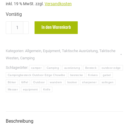
inkl. 19 % MwSt.
zzgl.
Versandkosten
Vorrätig
OUTDOOR
In den Warenkorb
EDGE
Campingbesteck
Chowlite
Kategorien:
Allgemein
,
Equipment
,
Taktische Ausrüstung
,
Taktische
Menge
Westen
,
Camping
Schlagwörter:
camper
Camping
ausrüstung
Besteck
outdoor edge
Campingbesteck Outdoor Edge Chowlite
bestecke
Knives
gabel
Böker
löffel
Outdoor
wandern
booker
sharpener
solingen
Messer
equipment
Knife
Beschreibung