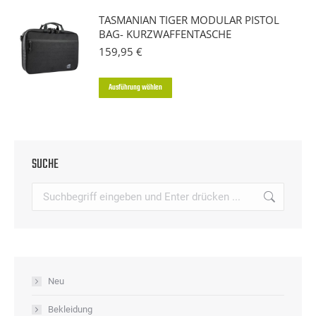
Produkt
TASMANIAN TIGER MODULAR PISTOL
weist
BAG- KURZWAFFENTASCHE
mehrere
159,95
€
Varianten
auf.
Dieses
Ausführung wählen
Die
Produkt
Optionen
weist
können
mehrere
auf
SUCHE
Varianten
der
auf.
Search:
Produktseite
Die
gewählt
Optionen
werden
können
auf
Neu
der
Produktseite
Bekleidung