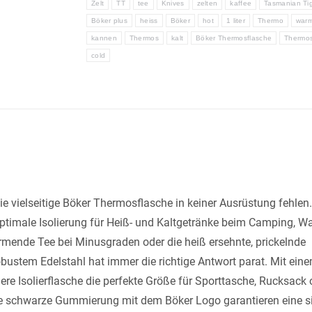
Zelt
TT
tee
Knives
zelten
kaffee
Tasmanian Ti
Böker plus
heiss
Böker
hot
1 liter
Thermo
war
kannen
Thermos
kalt
Böker Thermosflasche
Thermo
cold
e vielseitige Böker Thermosflasche in keiner Ausrüstung fehlen.
optimale Isolierung für Heiß- und Kaltgetränke beim Camping, W
ärmende Tee bei Minusgraden oder die heiß ersehnte, prickelnde
obustem Edelstahl hat immer die richtige Antwort parat. Mit ein
e Isolierflasche die perfekte Größe für Sporttasche, Rucksack 
ge schwarze Gummierung mit dem Böker Logo garantieren eine s