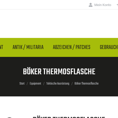
Mein Konto
NT
ANTIK / MILITARIA
ABZEICHEN / PATCHES
GEBRAUC
BÖKER THERMOSFLASCHE
Sie befinden sich hier:
Start
Equipment
Taktische Ausrüstung
Böker Thermosflasche