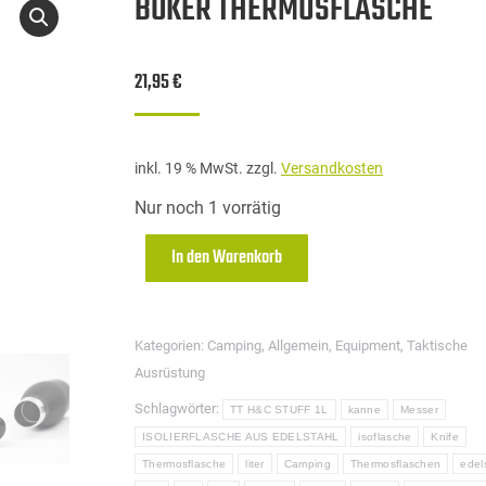
BÖKER THERMOSFLASCHE
21,95
€
inkl. 19 % MwSt.
zzgl.
Versandkosten
Nur noch 1 vorrätig
In den Warenkorb
Kategorien:
Camping
,
Allgemein
,
Equipment
,
Taktische
Ausrüstung
Schlagwörter:
TT H&C STUFF 1L
kanne
Messer
ISOLIERFLASCHE AUS EDELSTAHL
isoflasche
Knife
Thermosflasche
liter
Camping
Thermosflaschen
edel