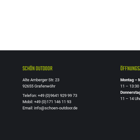
der
Produktseite
gewählt
werden
SCHÖN OUTDOOR
ÖFFNUNGSZ
Alte Amberger Str. 23
Montag – M
92655 Grafenwöhr
11 – 13:30
Donnersta
Telefon: +49 (0)9641 929 99 73
11 – 14 Uh
Mobil: +49 (0)171 146 11 93
Email: info@schoen-outdoor.de