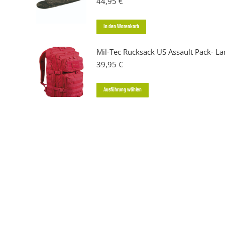
44,95
€
In den Warenkorb
Mil-Tec Rucksack US Assault Pack- La
39,95
€
Dieses
Ausführung wählen
Produkt
weist
mehrere
Varianten
auf.
Die
Optionen
können
auf