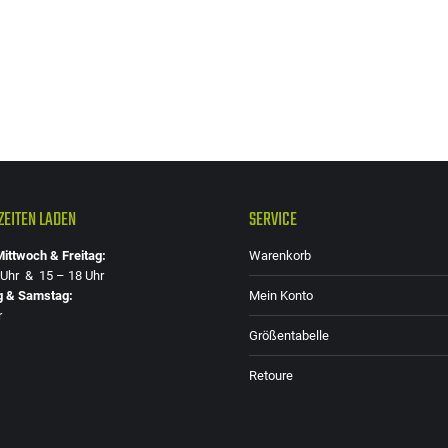
EITEN LADEN
SERVICE
ittwoch & Freitag:
Warenkorb
 Uhr & 15 – 18 Uhr
g & Samstag:
Mein Konto
r
Größentabelle
Retoure