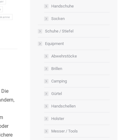
ger
Handschuhe
m
skanne
Socken
Schuhe / Stiefel
Equipment
Abwehrstöcke
Brillen
Camping
 Die
Gürtel
andern,
Handschellen
em
Holster
oder
Messer / Tools
ichere