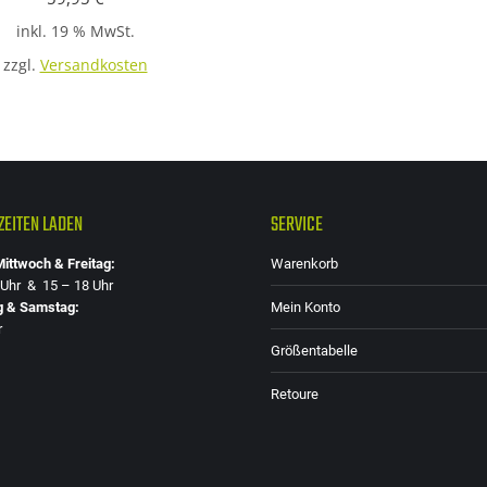
inkl. 19 % MwSt.
zzgl.
Versandkosten
EITEN LADEN
SERVICE
ittwoch & Freitag:
Warenkorb
 Uhr & 15 – 18 Uhr
g & Samstag:
Mein Konto
r
Größentabelle
Retoure