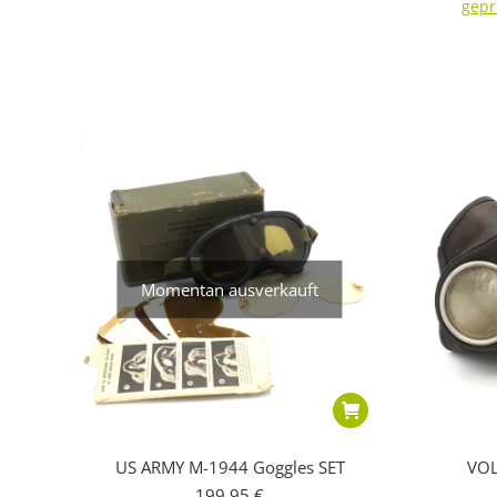
gepr
Momentan ausverkauft
US ARMY M-1944 Goggles SET
VOL
199,95
€