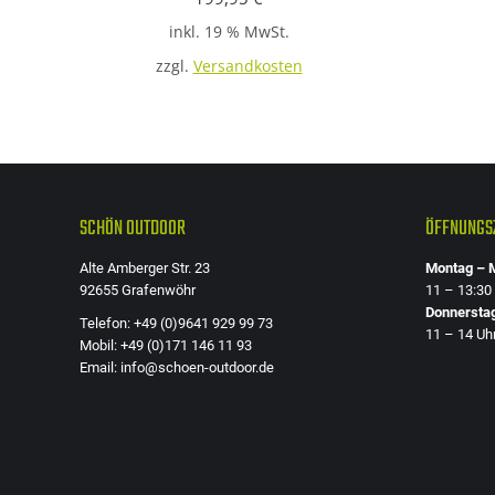
inkl. 19 % MwSt.
zzgl.
Versandkosten
SCHÖN OUTDOOR
ÖFFNUNGSZ
Alte Amberger Str. 23
Montag – M
92655 Grafenwöhr
11 – 13:30
Donnersta
Telefon: +49 (0)9641 929 99 73
11 – 14 Uh
Mobil: +49 (0)171 146 11 93
Email: info@schoen-outdoor.de