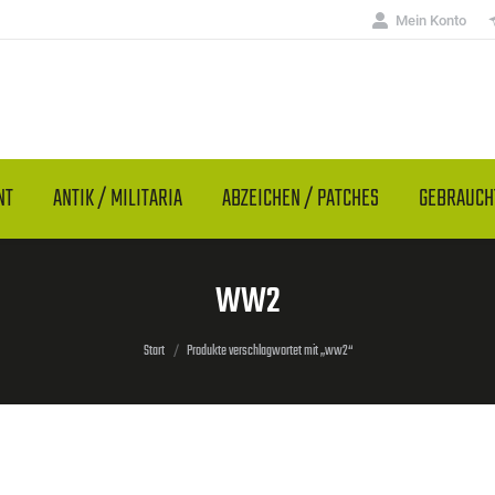
Mein Konto
NT
ANTIK / MILITARIA
ABZEICHEN / PATCHES
GEBRAUC
WW2
Sie befinden sich hier:
Start
Produkte verschlagwortet mit „ww2“