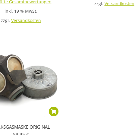
üfte Gesamtbewertungen
mit
zzgl.
Versandkosten
3.00
inkl. 19 % MwSt.
von 5
zzgl.
Versandkosten
KSGASMASKE ORIGINAL
59,95
€