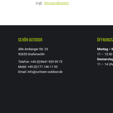
zzgl.
Versandkosten
SCHÖN OUTDOOR
ÖFFNUNGSZ
Alte Amberger Str. 23
Montag – M
92655 Grafenwöhr
11 – 13:30
Donnersta
Telefon: +49 (0)9641 929 99 73
11 – 14 Uh
Mobil: +49 (0)171 146 11 93
Email: info@schoen-outdoor.de