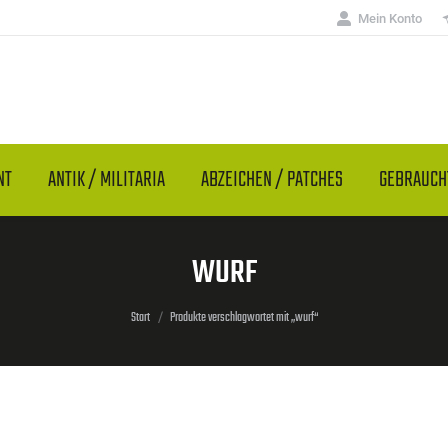
Mein Konto
NT
ANTIK / MILITARIA
ABZEICHEN / PATCHES
GEBRAUC
WURF
Sie befinden sich hier:
Start
Produkte verschlagwortet mit „wurf“