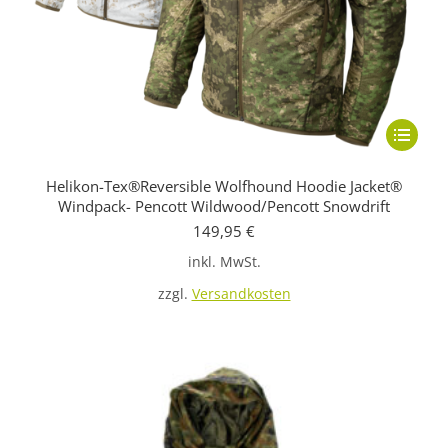
Dieses
Produkt
Helikon-Tex®Reversible Wolfhound Hoodie Jacket®
weist
Windpack- Pencott Wildwood/Pencott Snowdrift
mehrere
149,95
€
Variante
inkl. MwSt.
auf.
zzgl.
Versandkosten
Die
Optione
können
auf
der
Produkts