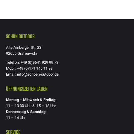
Die
Optione
können
auf
der
SCHÖN OUTDOOR
Produkts
Alte Amberger Str. 23
gewählt
92655 Grafenwöhr
werden
Telefon: +49 (0)9641 929 99 73
Mobil: +49 (0)171 146 11 93
Email: info@schoen-outdoor.de
ÖFFNUNGSZEITEN LADEN
Montag – Mittwoch & Freitag:
11 – 13:30 Uhr & 15 – 18 Uhr
Donnerstag & Samstag:
11 – 14 Uhr
SERVICE