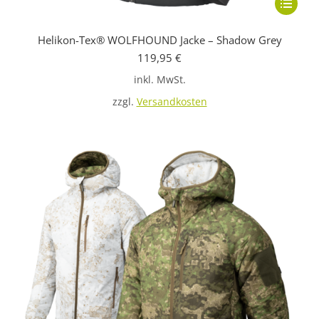
Dieses
Produkt
Helikon-Tex® WOLFHOUND Jacke – Shadow Grey
weist
119,95
€
mehrere
inkl. MwSt.
Variante
auf.
zzgl.
Versandkosten
Die
Optione
können
auf
der
Produkts
gewählt
werden