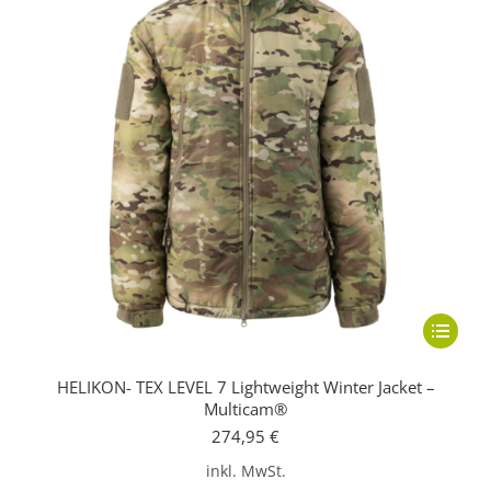
Dieses
Produkt
HELIKON- TEX LEVEL 7 Lightweight Winter Jacket –
weist
Multicam®
mehrere
274,95
€
Variante
inkl. MwSt.
auf.