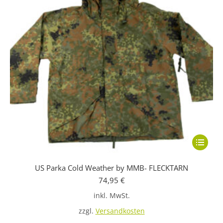
gewählt
werden
Dieses
Produkt
US Parka Cold Weather by MMB- FLECKTARN
weist
74,95
€
mehrere
inkl. MwSt.
Variante
auf.
zzgl.
Versandkosten