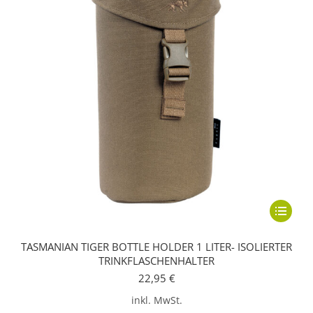
Dieses
Produkt
TASMANIAN TIGER BOTTLE HOLDER 1 LITER- ISOLIERTER
weist
TRINKFLASCHENHALTER
mehrere
22,95
€
Variante
inkl. MwSt.
auf.