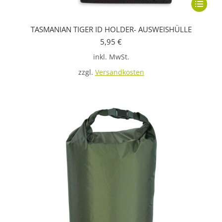
Dieses
Produkt
TASMANIAN TIGER ID HOLDER- AUSWEISHÜLLE
weist
5,95
€
mehrere
inkl. MwSt.
Variante
auf.
zzgl.
Versandkosten
Die
Optione
können
auf
der
Produkts
gewählt
werden