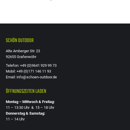
Die
Optione
können
auf
der
SCHÖN OUTDOOR
Produkts
Alte Amberger Str. 23
gewählt
92655 Grafenwöhr
werden
Telefon: +49 (0)9641 929 99 73
Mobil: +49 (0)171 146 11 93
Email: info@schoen-outdoor.de
ÖFFNUNGSZEITEN LADEN
Montag – Mittwoch & Freitag:
11 – 13:30 Uhr & 15 – 18 Uhr
Donnerstag & Samstag:
11 – 14 Uhr