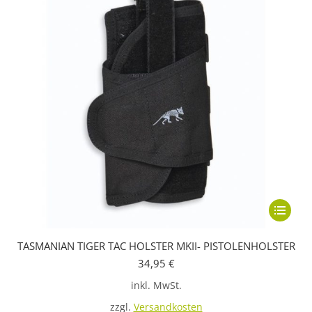
Dieses
Produkt
TASMANIAN TIGER TAC HOLSTER MKII- PISTOLENHOLSTER
weist
34,95
€
mehrere
inkl. MwSt.
Variante
auf.
zzgl.
Versandkosten