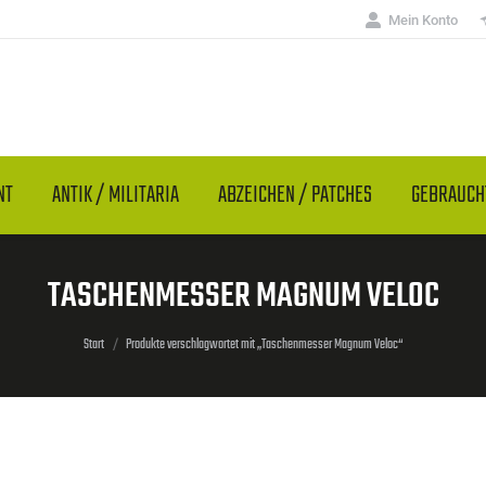
Mein Konto
NT
ANTIK / MILITARIA
ABZEICHEN / PATCHES
GEBRAUC
TASCHENMESSER MAGNUM VELOC
Sie befinden sich hier:
Start
Produkte verschlagwortet mit „Taschenmesser Magnum Veloc“