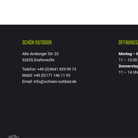
SCHÖN OUTDOOR
ÖFFNUNGSZ
Alte Amberger Str. 23
Montag – M
92655 Grafenwöhr
11 – 13:30
Donnersta
Telefon: +49 (0)9641 929 99 73
11 – 14 Uh
Mobil: +49 (0)171 146 11 93
Email: info@schoen-outdoor.de