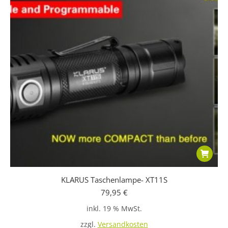
KLARUS Taschenlampe- XT11S
79,95
€
inkl. 19 % MwSt.
zzgl.
Versandkosten