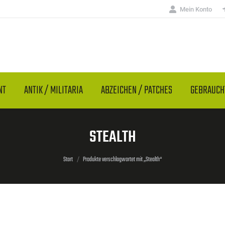
Mein Konto
NT
ANTIK / MILITARIA
ABZEICHEN / PATCHES
GEBRAUC
STEALTH
Sie befinden sich hier:
Start
Produkte verschlagwortet mit „Stealth“