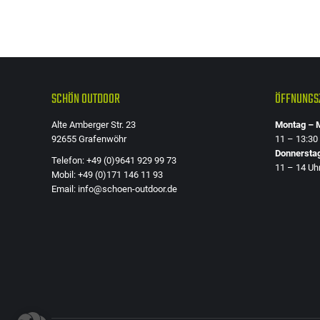
SCHÖN OUTDOOR
ÖFFNUNGSZ
Alte Amberger Str. 23
Montag – M
92655 Grafenwöhr
11 – 13:30
Donnersta
Telefon: +49 (0)9641 929 99 73
11 – 14 Uh
Mobil: +49 (0)171 146 11 93
Email: info@schoen-outdoor.de