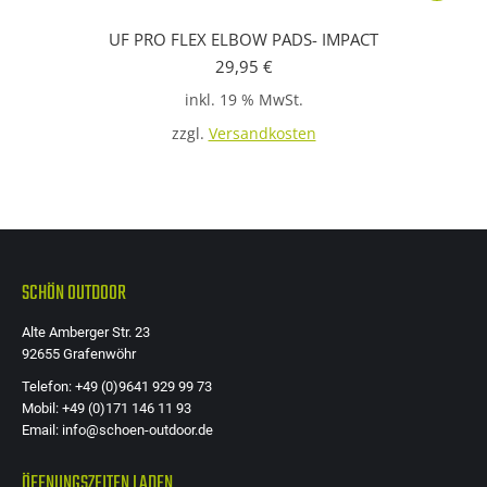
UF PRO FLEX ELBOW PADS- IMPACT
29,95
€
inkl. 19 % MwSt.
zzgl.
Versandkosten
SCHÖN OUTDOOR
Alte Amberger Str. 23
92655 Grafenwöhr
Telefon: +49 (0)9641 929 99 73
Mobil: +49 (0)171 146 11 93
Email: info@schoen-outdoor.de
ÖFFNUNGSZEITEN LADEN