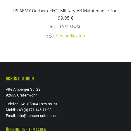
US ARMY Gerber eFECT Military AR Maintenance Tool
99,95
€
inkl. 19 % MwSt.
zzgl.
Versandkosten
SCHÖN OUTDOOR
Alte Amberger Str. 23
92655 Grafenwöhr
Telefon: +49 (0)9641 929 99 73
Mobil: +49 (0)171 146 11 93
Email: info@schoen-outdoor.de
ÖFFNUNGSZEITEN LADEN