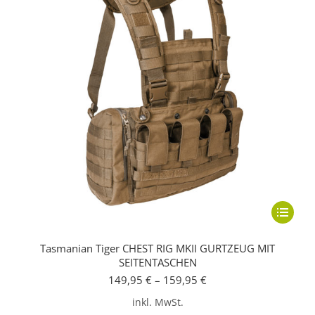
Dieses
Produkt
Tasmanian Tiger CHEST RIG MKII GURTZEUG MIT
weist
SEITENTASCHEN
mehrere
149,95
€
–
159,95
€
Variante
inkl. MwSt.
auf.