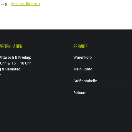
zzgl.
Versandkosten
EITEN LADEN
SERVICE
ittwoch & Freitag:
Warenkorb
 Uhr & 15 – 18 Uhr
g & Samstag:
Mein Konto
r
Größentabelle
Retoure