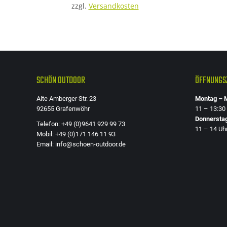
zzgl.
Versandkosten
SCHÖN OUTDOOR
ÖFFNUNGSZ
Alte Amberger Str. 23
Montag – M
92655 Grafenwöhr
11 – 13:30
Donnersta
Telefon: +49 (0)9641 929 99 73
11 – 14 Uh
Mobil: +49 (0)171 146 11 93
Email: info@schoen-outdoor.de