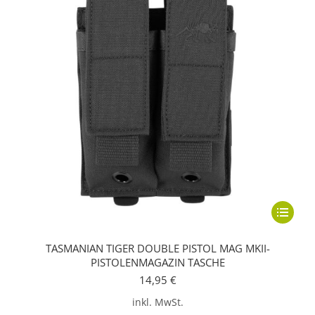
Dieses
Produkt
TASMANIAN TIGER DOUBLE PISTOL MAG MKII-
weist
PISTOLENMAGAZIN TASCHE
mehrere
14,95
€
Variante
inkl. MwSt.
auf.