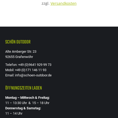
zzgl.
Versandkosten
Die
Optione
können
auf
der
SCHÖN OUTDOOR
Produkts
gewählt
Alte Amberger Str. 23
werden
92655 Grafenwöhr
Telefon: +49 (0)9641 929 99 73
Mobil: +49 (0)171 146 11 93
Email: info@schoen-outdoor.de
ÖFFNUNGSZEITEN LADEN
Montag – Mittwoch & Freitag:
11 – 13:30 Uhr & 15 – 18 Uhr
Donnerstag & Samstag:
11 – 14 Uhr