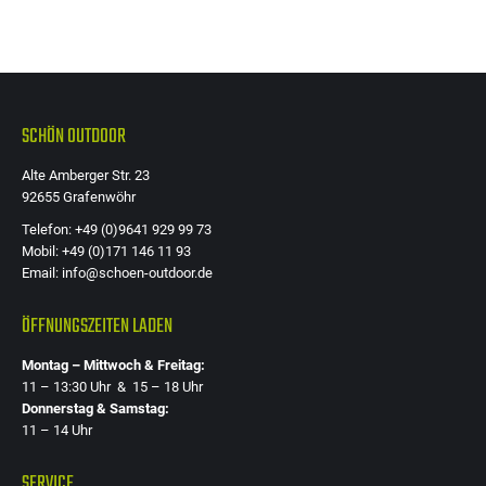
Die
Optione
können
auf
der
SCHÖN OUTDOOR
Produkts
Alte Amberger Str. 23
gewählt
92655 Grafenwöhr
werden
Telefon: +49 (0)9641 929 99 73
Mobil: +49 (0)171 146 11 93
Email: info@schoen-outdoor.de
ÖFFNUNGSZEITEN LADEN
Montag – Mittwoch & Freitag:
11 – 13:30 Uhr & 15 – 18 Uhr
Donnerstag & Samstag:
11 – 14 Uhr
SERVICE