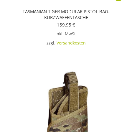
Produkt
TASMANIAN TIGER MODULAR PISTOL BAG-
weist
KURZWAFFENTASCHE
mehrere
159,95
€
Variante
inkl. MwSt.
auf.
zzgl.
Versandkosten
Die
Optione
können
auf
der
Produkts
gewählt
werden