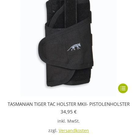
Dieses
Produkt
TASMANIAN TIGER TAC HOLSTER MKII- PISTOLENHOLSTER
weist
34,95
€
mehrere
inkl. MwSt.
Variante
auf.
zzgl.
Versandkosten