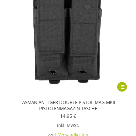
Dieses
Produkt
TASMANIAN TIGER DOUBLE PISTOL MAG MKII-
weist
PISTOLENMAGAZIN TASCHE
mehrere
14,95
€
Variante
inkl. MwSt.
auf.
zzgl.
Versandkosten