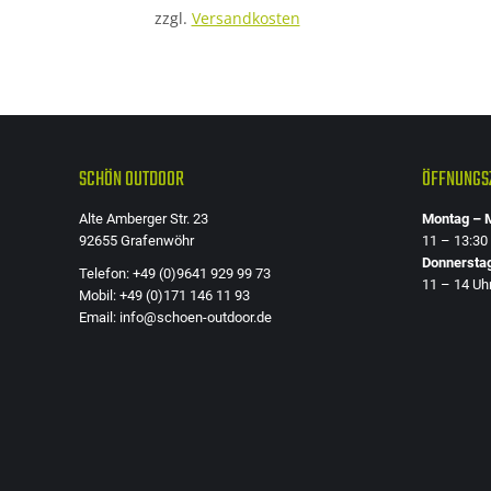
zzgl.
Versandkosten
SCHÖN OUTDOOR
ÖFFNUNGSZ
Alte Amberger Str. 23
Montag – M
92655 Grafenwöhr
11 – 13:30
Donnersta
Telefon: +49 (0)9641 929 99 73
11 – 14 Uh
Mobil: +49 (0)171 146 11 93
Email: info@schoen-outdoor.de