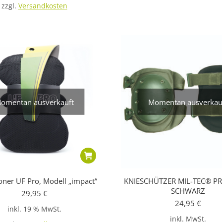
zzgl.
Versandkosten
omentan ausverkauft
Momentan ausverkau
oner UF Pro, Modell „impact“
KNIESCHÜTZER MIL-TEC® PR
SCHWARZ
29,95
€
24,95
€
inkl. 19 % MwSt.
inkl. MwSt.