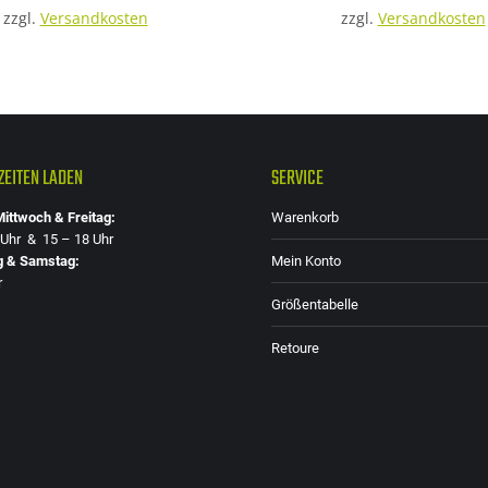
zzgl.
Versandkosten
zzgl.
Versandkosten
EITEN LADEN
SERVICE
ittwoch & Freitag:
Warenkorb
 Uhr & 15 – 18 Uhr
g & Samstag:
Mein Konto
r
Größentabelle
Retoure