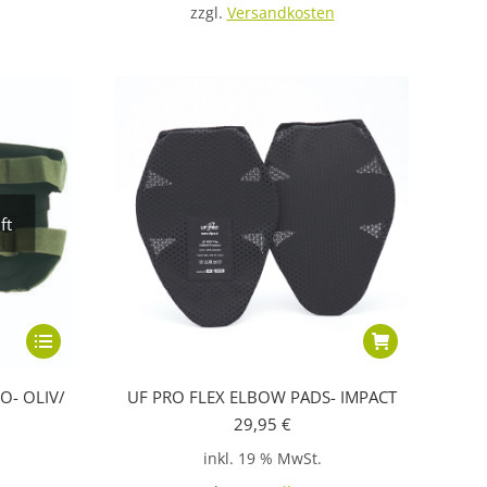
zzgl.
Versandkosten
ft
Dieses
Produkt
O- OLIV/
UF PRO FLEX ELBOW PADS- IMPACT
weist
29,95
€
mehrere
inkl. 19 % MwSt.
Varianten