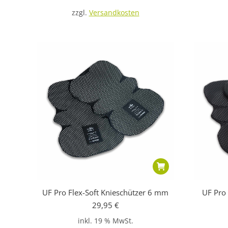
auf.
zzgl.
Versandkosten
Die
Optionen
können
auf
der
Produktseite
gewählt
werden
UF Pro Flex-Soft Knieschützer 6 mm
UF Pro
29,95
€
inkl. 19 % MwSt.