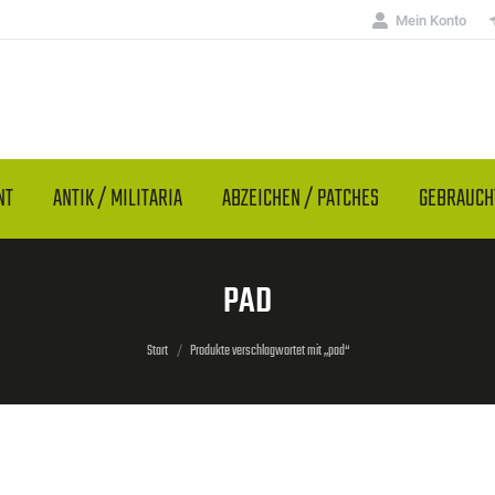
Mein Konto
NT
ANTIK / MILITARIA
ABZEICHEN / PATCHES
GEBRAUC
PAD
Sie befinden sich hier:
Start
Produkte verschlagwortet mit „pad“