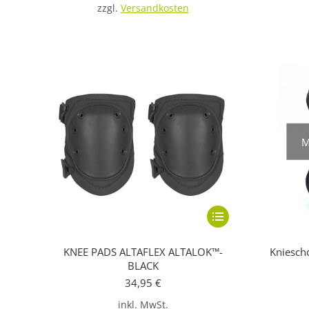
zzgl.
Versandkosten
M
Dieses
Produkt
KNEE PADS ALTAFLEX ALTALOK™-
Kniesch
weist
BLACK
mehrere
34,95
€
Varianten
inkl. MwSt.