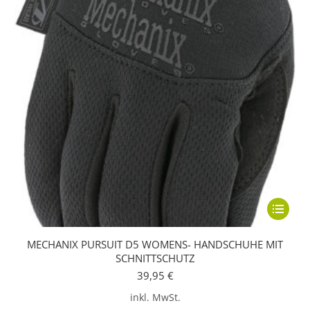
Dieses
Produkt
MECHANIX PURSUIT D5 WOMENS- HANDSCHUHE MIT
weist
SCHNITTSCHUTZ
mehrere
39,95
€
Variante
inkl. MwSt.
auf.