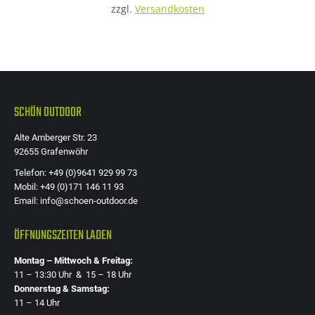
zzgl.
Versandkosten
Die
Optione
können
auf
der
SCHÖN OUTDOOR
Produkts
gewählt
Alte Amberger Str. 23
werden
92655 Grafenwöhr
Telefon: +49 (0)9641 929 99 73
Mobil: +49 (0)171 146 11 93
Email: info@schoen-outdoor.de
ÖFFNUNGSZEITEN LADEN
Montag – Mittwoch & Freitag:
11 – 13:30 Uhr & 15 – 18 Uhr
Donnerstag & Samstag:
11 – 14 Uhr