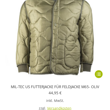
Dieses
Produkt
MIL-TEC US FUTTERJACKE FÜR FELDJACKE M65- OLIV
weist
44,95
€
mehrere
inkl. MwSt.
Variante
auf.
zzgl.
Versandkosten