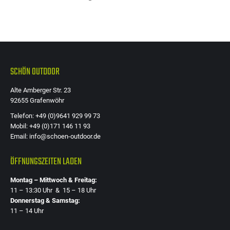
Die
Optione
können
auf
der
SCHÖN OUTDOOR
Produkts
Alte Amberger Str. 23
gewählt
92655 Grafenwöhr
werden
Telefon: +49 (0)9641 929 99 73
Mobil: +49 (0)171 146 11 93
Email: info@schoen-outdoor.de
ÖFFNUNGSZEITEN LADEN
Montag – Mittwoch & Freitag:
11 – 13:30 Uhr & 15 – 18 Uhr
Donnerstag & Samstag:
11 – 14 Uhr